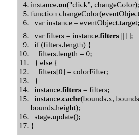
instance.
on
("click", changeColor)
function changeColor(eventObject
var instance = eventObject.target
var filters = instance.
filters
|| [];
if (filters.length) {
filters.length = 0;
} else {
filters[0] = colorFilter;
}
instance.
filters
= filters;
instance.
cache
(bounds.x, bounds
bounds.height);
stage.update();
}