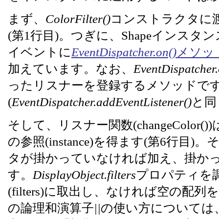
まず、
ColorFilter()
コンストラクタに
(第1行目)。つぎに、Shapeインスタンス(i
イベントに
EventDispatcher.on()
メソッ
加えています。なお、
EventDispatcher.
ったリスナーを登録するメソッドで
(
EventDispatcher.addEventListener()
と同
そして、リスナー関数(changeColo
の参照(instance)を得ます(第6行
タが掛かっていなければ加え、掛か
す。
DisplayObject.filters
プロパティを
(filters)に取出し、なければ空の配
の論理和演算子
||
の使い方については