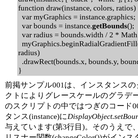
function draw(instance, colors, ratios)
var myGraphics = instance.graphics;
var bounds = instance.
getBounds
();
var radius = bounds.width / 2 * Mat
myGraphics.beginRadialGradientFill(col
radius)
.drawRect(bounds.x, bounds.y, bound
}
前掲サンプル001は、インスタンスのクリッ
クトによりグレースケールのグラデ
のスクリプトの中ではつぎのコード002
タンス(instance)に
DisplayObject.setBou
与えています(第3行目)。そのうえで
リスナー関数(changeColor())がイ