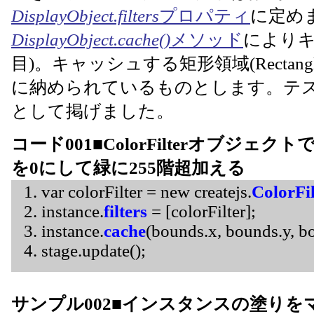
DisplayObject.filters
プロパティ
に定め
DisplayObject.cache()
メソッド
によりキ
目)。キャッシュする矩形領域(Rectangl
に納められているものとします。テス
として掲げました。
コード001■ColorFilterオブジ
を0にして緑に255階超加える
var colorFilter = new createjs.
ColorFil
instance.
filters
= [colorFilter];
instance.
cache
(bounds.x, bounds.y, b
stage.update();
サンプル002■インスタンスの塗り