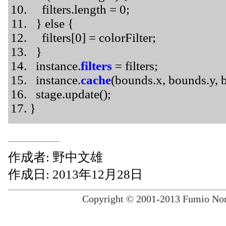
filters.length = 0;
} else {
filters[0] = colorFilter;
}
instance.
filters
= filters;
instance.
cache
(bounds.x, bounds.y, 
stage.update();
}
作成者: 野中文雄
作成日: 2013年12月28日
Copyright © 2001-2013 Fumio Nona