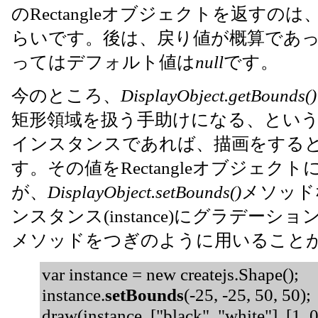
のRectangleオブジェクトを返すのは、B
らいです。後は、戻り値が概算であった
ってはデフォルト値は
null
です。
今のところ、
DisplayObject.getBounds()
矩形領域を扱う手助けになる、というく
インスタンスであれば、描画をする
す。その値をRectangleオブジェ
が、
DisplayObject.setBounds()
メソッド
ンスタンス(instance)にグラデー
メソッドをつぎのように用いること
var instance = new createjs.Shape();
instance.
setBounds
(-25, -25, 50, 50);
draw(instance, ["black", "white"], [1, 0