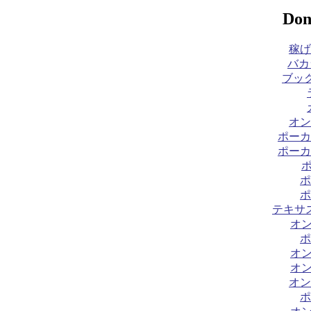
Don
稼げ
バカ
ブック
オン
ポーカ
ポーカ
ポ
ポ
テキサ
オ
ポ
オ
オ
オン
ポ