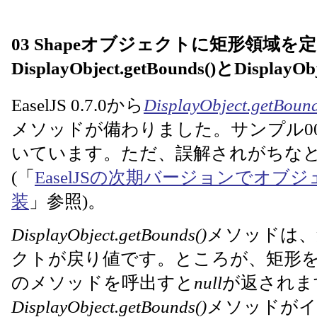
03 Shapeオブジェクトに矩形領域を定
DisplayObject.getBounds()とDisplay
EaselJS 0.7.0から
DisplayObject.getBound
メソッドが備わりました。サンプル0
いています。ただ、誤解されがちな
(「
EaselJSの次期バージョンでオ
装
」参照)。
DisplayObject.getBounds()
メソッドは、矩
クトが戻り値です。ところが、矩形を描
のメソッドを呼出すと
null
が返されま
DisplayObject.getBounds()
メソッドがイ