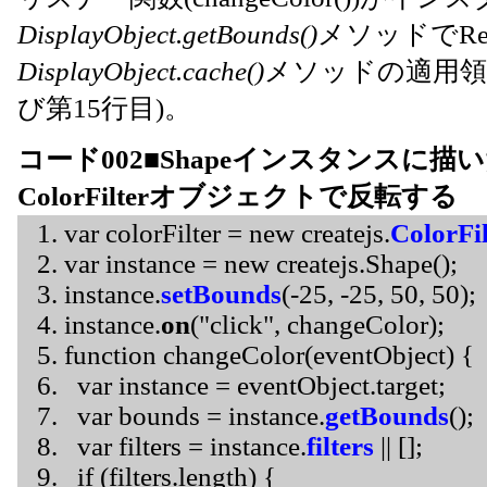
DisplayObject.getBounds()
メソッドでRe
DisplayObject.cache()
メソッドの適用領
び第15行目)。
コード002■Shapeインスタンスに
ColorFilterオブジェクトで反転する
var colorFilter = new createjs.
ColorFil
var instance = new createjs.Shape();
instance.
setBounds
(-25, -25, 50, 50);
instance.
on
("click", changeColor);
function changeColor(eventObject) {
var instance = eventObject.target;
var bounds = instance.
getBounds
();
var filters = instance.
filters
|| [];
if (filters.length) {