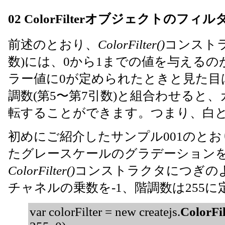
02 ColorFilterオブジェクトの
前述のとおり、
ColorFilter()
コンストラ
数)には、0から1までの値を与える
ラー値に0が定められたときと見た目
調数(第5〜第7引数)と組合わせると、カ
転することができます。つまり、白
初めにご紹介したサンプル001のとおり
たグレースケールのグラデーション
ColorFilter()
コンストラクタにつぎのよ
チャネルの乗数を-1、階調数は255
var colorFilter = new createjs.
ColorFil