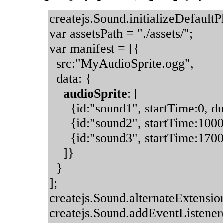
createjs.Sound.initializeDefaultP
var assetsPath = "./assets/";
var manifest = [{
src:"MyAudioSprite.ogg",
data: {
audioSprite
: [
{id:"sound1", startTime:0, du
{id:"sound2", startTime:1000,
{id:"sound3", startTime:1700,
]}
}
];
createjs.Sound.alternateExtensio
createjs.Sound.addEventListener(