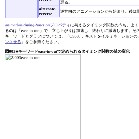
遡る。
alternate-
逆方向のアニメーションから始まり、後は
reverse
animation-timing-function
プロパティ
に与えるタイミング関数のうち、よく
るのは「ease-in-out」で、立ち上がりは加速し、終わりに減速します
キーワードとグラフについては、「CSS3: テキストをイルミネーション
ンさせる
」をご参照ください。
図003■キーワードease-in-outで定められるタイミング関数の値の変化