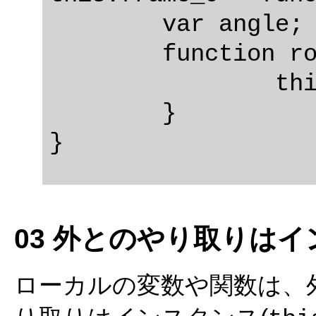
	var angle;

	function rotate() {

		this.rotation += angle;

	}

03 外とのやり取りは
ローカルの変数や関数は、