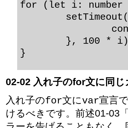
for (let i: number 
	setTimeout(function(): void {

		console.log(i);

	}, 100 * i);

02-02 入れ子のfor文に
入れ子の
文に
宣言
for
var
けるべきです。前述01-03
ラーを告げることもなく、