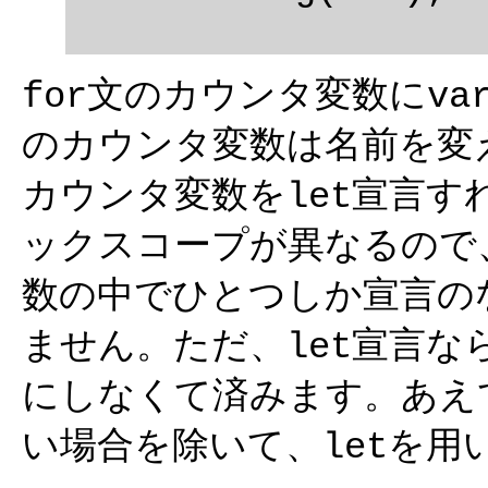
文のカウンタ変数に
for
va
のカウンタ変数は名前を変
カウンタ変数を
宣言す
let
ックスコープが異なるので
数の中でひとつしか宣言の
ません。ただ、
宣言な
let
にしなくて済みます。あえ
い場合を除いて、
を用
let