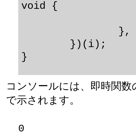
void {

			console.log
		}, 100 * i);

	})(i);

コンソールには、即時関数
で示されます。
0
