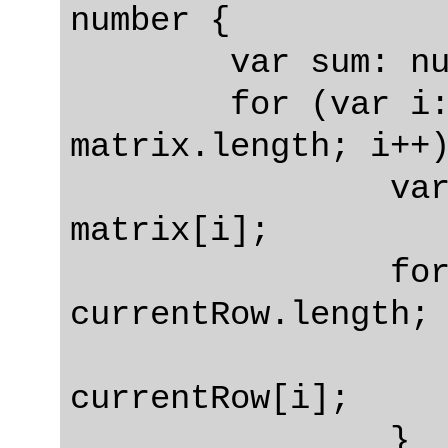
number {

	var sum: number = 0;

	for (var i: number = 0; i < 
matrix.length; i++)
		var currentRow: number[] = 
matrix[i];

		for (var i:number = 0; i < 
currentRow.length; 
			sum 
currentRow[i];

		}
