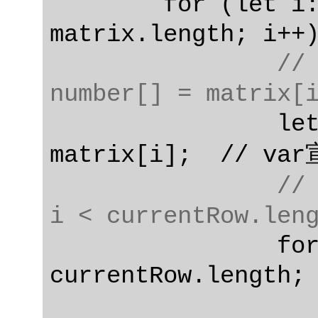
	for (let i: number = 0; i < 
matrix.length; i++)
// 
number[] = matrix[
		let currentRow: number[] = 
matrix[i];  // 
// 
i < currentRow.len
		for (let i:number = 0; i < 
currentRow.length; 
			sum 