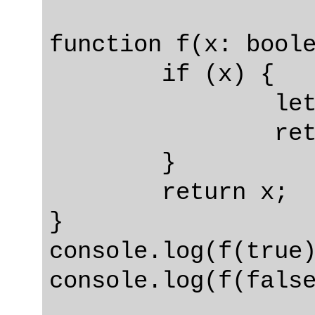
function f(x: boole
	if (x) {

		let x = 100;

		return x;

	}

	return x;

}

console.log(f(true)