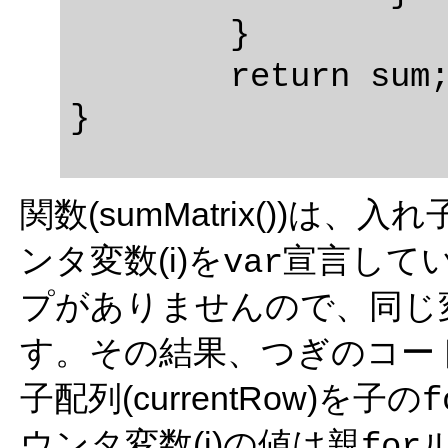
	}

	return sum;

関数(sumMatrix())は、入
ンタ変数(i)を
宣言して
var
プがありませんので、同じ
す。その結果、つぎのコー
子配列(currentRow)を子の
f
ウンタ変数(i)の値は親
ル
for