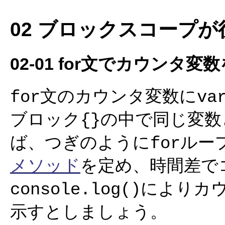
02 ブロックスコープ
02-01 for文でカウンタ
文のカウンタ変数に
for
va
ブロック
の中で同じ変数
{}
ば、つぎのように
ルー
for
メソッド
を定め、時間差で
によりカウ
console.log()
示すとしましょう。