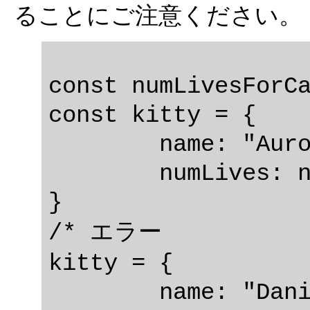
ることにご注意ください。
const numLivesForCa
const kitty = {

	name: "Aurora",

	numLives: numLivesForCat,

}

/* エラー

kitty = {

	name: "Danielle",
