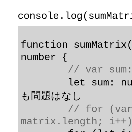
function sumMatrix(
number {

// var sum
	let sum: number = 0;  // var宣言で
も問題はなし

// for (var
matrix.length; i++