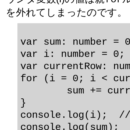
を外れてしまったのです。
var sum: number = 0
var i: number = 0;

var currentRow: num
for (i = 0; i < cur
	sum += currentRow[i];

}

console.log(i);  //