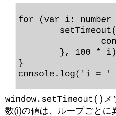
for (var i: number 
	setTimeout(function(): void {

		console.log(i);

	}, 100 * i);

}

メ
window.setTimeout()
数(i)の値は、ループごと