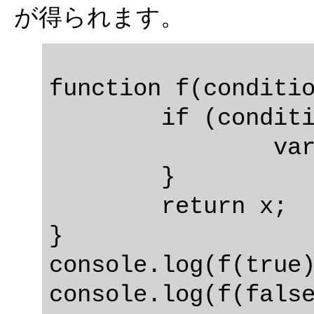
が得られます。
function f(conditio
	if (condition) {

		var x = 10;

	}

	return x;

}

console.log(f(true)