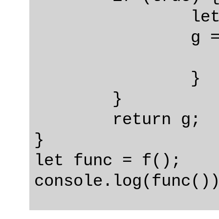
		let x = 1;

		g = function() {

			return 
		}

	}

	return g;

}

let func = f();
