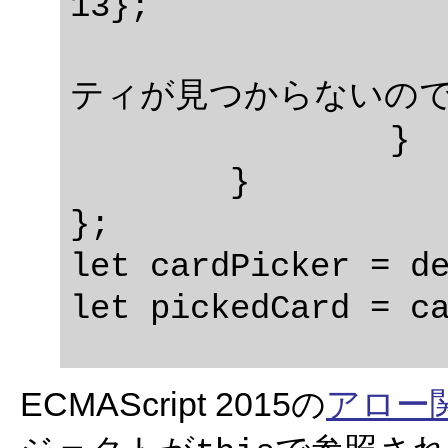
13};

			// this参照
ティが見つからないので
		}

	}

};

let cardPicker = de
ECMAScript 2015の
アロー