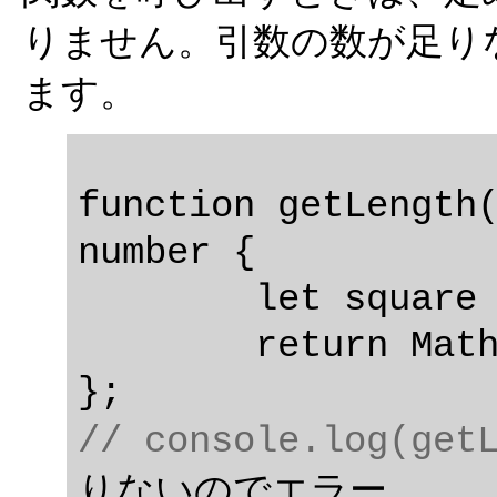
りません。引数の数が足り
ます。
function getLength(
number {

	let square = x * x + y * y;

	return Math.sqrt(square);

// console.log(get