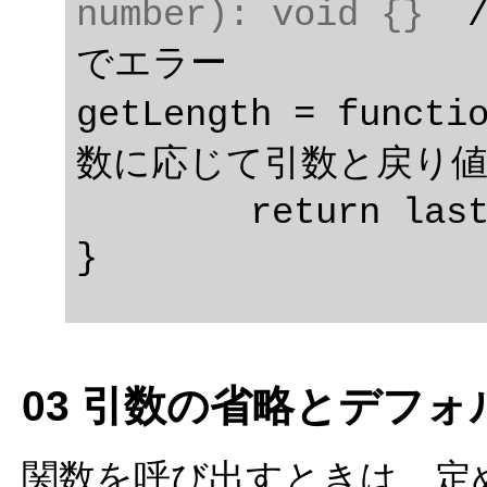
number): void {}
  
でエラー

getLength = functi
数に応じて引数と戻り値
	return last - start;

03 引数の省略とデフォ
関数を呼び出すときは、定