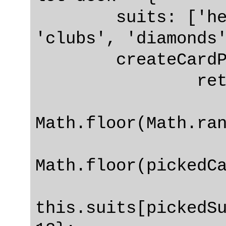
	suits: ['hearts', 'spades', 
'clubs', 'diamonds'
	createCardPicker: function() {

		return function() {

			let pickedCa
Math.floor(Math.ran
			let pickedSu
Math.floor(pickedCa
			return {su
this.suits[pickedSu