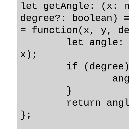
let getAngle: (x: n
degree?: boolean) 
= function(x, y, d
	let angle: number = Math.atan2(y, 
x);

	if (degree) {

		angle *= 180 / Math.PI;

	}

	return angle;
