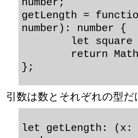
number;

getLength = functio
number): number {

	let square = x * x + y * y;

	return Math.sqrt(square);

引数は数とそれぞれの型だ
let getLength: (x: