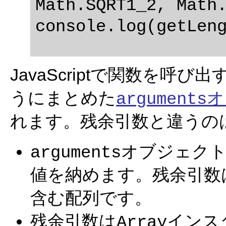
Math.SQRT1_2, Math.
JavaScriptで関数を
うにまとめた
オ
arguments
れます。残余引数と違うの
オブジェク
arguments
値を納めます。残余引数
含む配列です。
残余引数は
インス
Array