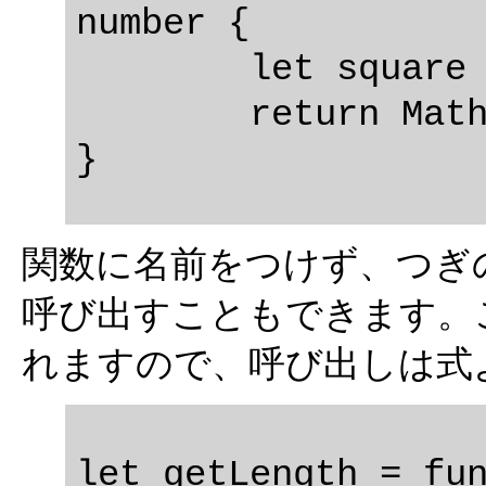
number {

	let square = x * x + y * y;

	return Math.sqrt(square);

関数に名前をつけず、つぎのよう
呼び出すこともできます。
れますので、呼び出しは式
let getLength = fun