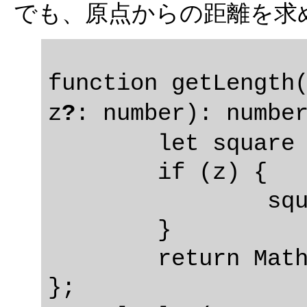
でも、原点からの距離を求
function getLength(
z
?
: number): numb
	let square = x * x + y * y;

	if (z) {

		square += z * z;

	}

	return Math.sqrt(square);

};
