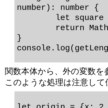
number): number {

	let square = x * x + y * y;

	return Math.sqrt(square);

}

関数本体から、外の変数を
このような処理は注意して
let origin = {x: 2,