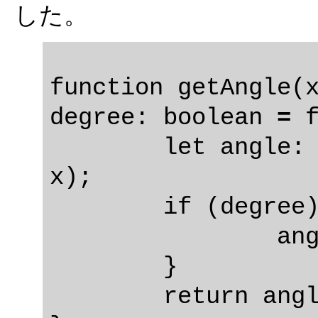
した。
function getAngle(x
degree: boolean 
=
 f
	let angle: number = Math.atan2(y, 
x);

	if (degree) {

		angle *= 180 / Math.PI;

	}

	return angle;
