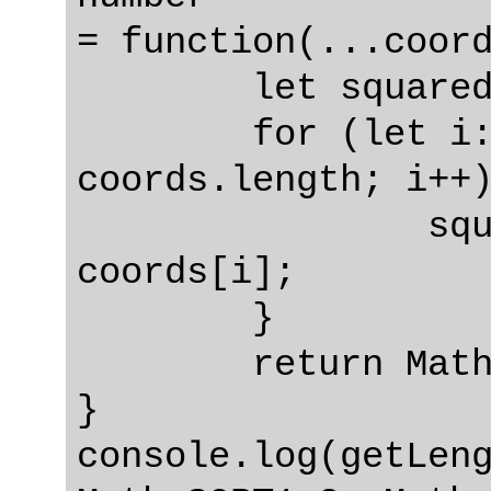
= function(...coord
	let squaredSum: number = 0;

	for (let i: number = 0; i < 
coords.length; i++)
		squaredSum += coords[i] * 
coords[i];

	}

	return Math.sqrt(squaredSum);

}

console.log(getLeng