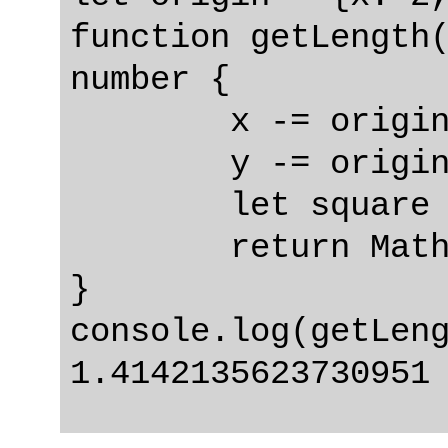
function getLength(
number {

	x -= origin.x;

	y -= origin.y;

	let square = x * x + y * y;

	return Math.sqrt(square);

}

console.log(getLeng