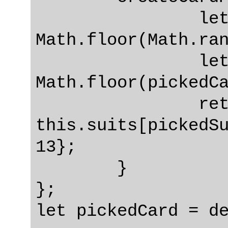
		let pickedCard = 
Math.floor(Math.ran
		let pickedSuit = 
Math.floor(pickedCa
		return {suit: 
this.suits[pickedSu
13};

	}

};
