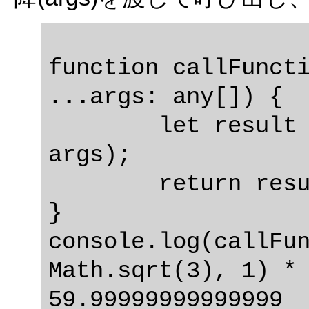
...
args: any[]) {

	let result = func.apply(null, 
args);

	return result;

}

console.log(callFun
Math.sqrt(3), 1) * 