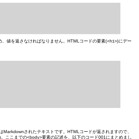
定め、値を返さなければなりません。HTMLコードの要素(
)にデー
<h1>
。
Markdownされたテキストです。HTMLコードが返されますので、
4)。ここまでの
要素の記述を、以下のコード001にまとめまし
<body>