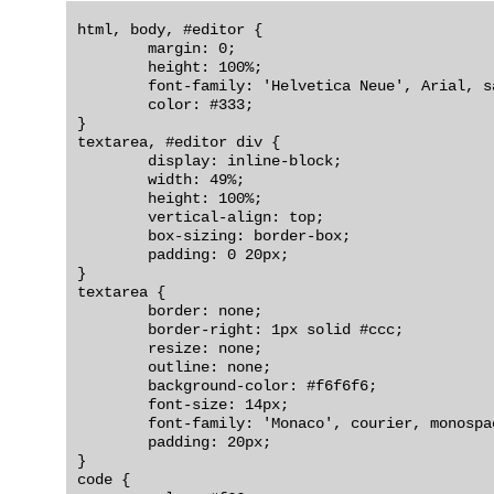
html, body, #editor {

	margin: 0;

	height: 100%;

	font-family: 'Helvetica Neue', Arial, sans-serif;

	color: #333;

}

textarea, #editor div {

	display: inline-block;

	width: 49%;

	height: 100%;

	vertical-align: top;

	box-sizing: border-box;

	padding: 0 20px;

}

textarea {

	border: none;

	border-right: 1px solid #ccc;

	resize: none;

	outline: none;

	background-color: #f6f6f6;

	font-size: 14px;

	font-family: 'Monaco', courier, monospace;

	padding: 20px;

}

code {
