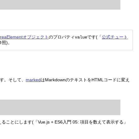
tAreaElementオブジェクト
のプロパティ
です(「
公式チュート
value
参照)。
ます。そして、
marked
はMarkdownのテキストをHTMLコードに変え
ることにします(「Vue.js + ES6入門 05: 項目を数えて表示する」