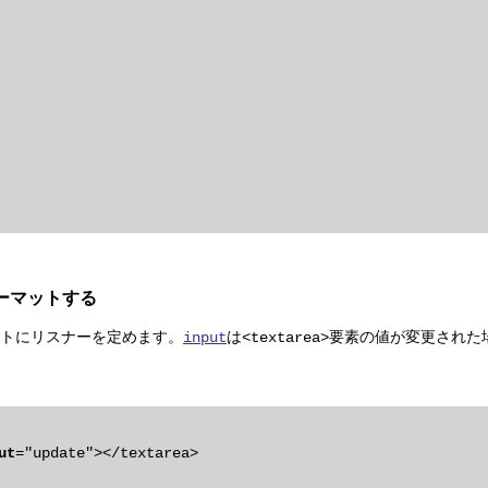
ォーマットする
ントにリスナーを定めます。
は
要素の値が変更された
input
<textarea>
ut
="update"></textarea>
