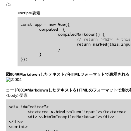
た。
<script>要素
const app = new 
Vue
({

computed
: {

		compiledMarkdown() {

// return '<h1>' + this
			return 
marked
(this.input
		}

	}

図004■MarkdownしたテキストがHTMLフォーマットで表示される
コード001■MarkdownしたテキストをHTMLのフォーマットで別
<body>要素
<div id="editor">

	<textarea 
v-bind
:value="input"></textarea>

	<div 
v-html
="compiledMarkdown"></div>

</div>

<script>
