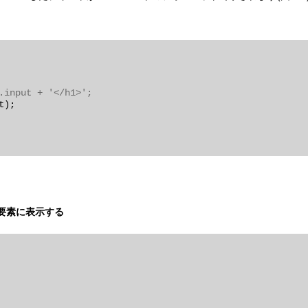
.input + '</h1>';
);

の要素に表示する