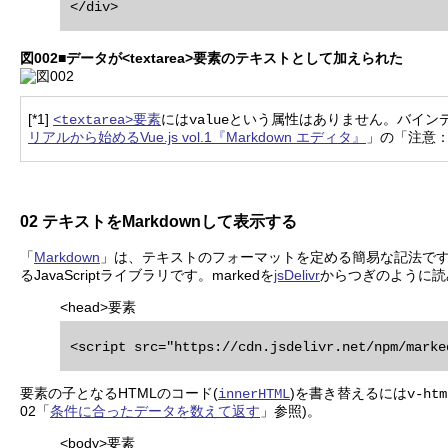
図002■データが<textarea>要素のテキストとして加えられた
[*1]
要素
には
という属性はありません。バインディン
<textarea>
value
リアルから始めるVue.js vol.1『Markdown エディタ』
」の「注意：t
02 テキストをMarkdownして表示する
「
Markdown
」は、テキストのフォーマットを定める簡易な記法です
るJavaScriptライブラリです。markedを
jsDelivr
からつぎのように読
<head>要素
要素の子となるHTMLのコード(
)を書き替えるには
innerHTML
v-htm
02「
条件に合ったデータを数えて返す
」参照)。
<body>要素