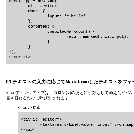
const app = new 
Vue
({

el
: '#editor',

data
: {

		input: '# hello'

	},

computed
: {

		compiledMarkdown() {

			return 
marked
(this.input);  
		}

	}

});

03 テキストの入力に応じてMarkdownしたテキストをフ
ディレクティブは、コロン(
)のあとに引数として添えたイベ
v-on
:
書き替わるたびに呼び出されます。
<body>要素
<div id="editor">

	<textarea 
v-bind
:value="input" 
v-on:inp