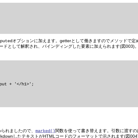
オプションに加えます。getterとして働きますのでメソッドで
puted
ードとして解釈され、バインディングした要素に加えられます(図003)
められましたので、
関数を使って書き替えます。引数に渡すのは
marked()
kdownしたテキストがHTMLコードのフォーマットで示されます(図00