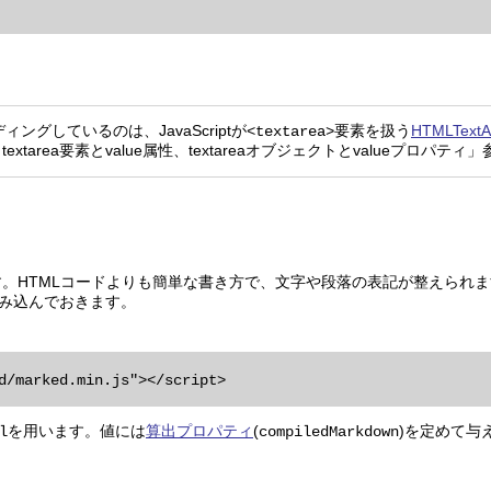
グしているのは、JavaScriptが
要素を扱う
HTMLTex
<textarea>
extarea要素とvalue属性、textareaオブジェクトとvalueプロパティ」
。HTMLコードよりも簡単な書き方で、文字や段落の表記が整えられ
み込んでおきます。
を用います。値には
算出プロパティ
(
)を定めて与え
l
compiledMarkdown