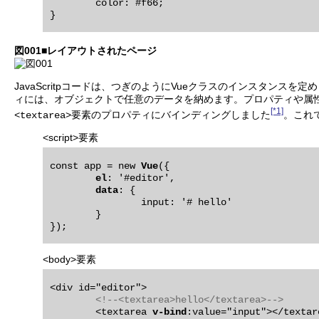
	color: #f66;

図001■レイアウトされたページ
JavaScritpコードは、つぎのようにVueクラスのインスタンス
ィには、オブジェクトで任意のデータを納めます。プロパティや属
[*1]
要素のプロパティにバインディングしました
。これ
<textarea>
<script>要素
const app = new 
Vue
({

el
: '#editor',

data
: {

		input: '# hello'

	}

<body>要素
<div id="editor">

<!--<textarea>hello</textarea>-->
	<textarea 
v-bind
:value="input"></textare