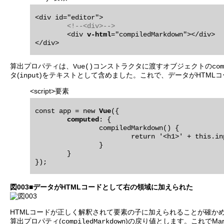
<div id="editor">

<!--<div>-->
	<div 
v-html
="compiledMarkdown"></div>

算出プロパティは、
コンストラクタに渡すオブジェクトの
Vue()
com
タ(
)をテキストとして含めました。これで、データがHTMLコ
input
<script>要素
const app = new 
Vue
({

computed
: {

		compiledMarkdown() {

			return '<h1>' + this.input + '</h1>';

		}

	}

図003■データがHTMLコードとして右の領域に加えられた
HTMLコードが正しく解釈されて要素の子に加えられることが確か
算出プロパティ(
)の戻り値とします。これでMar
compiledMarkdown