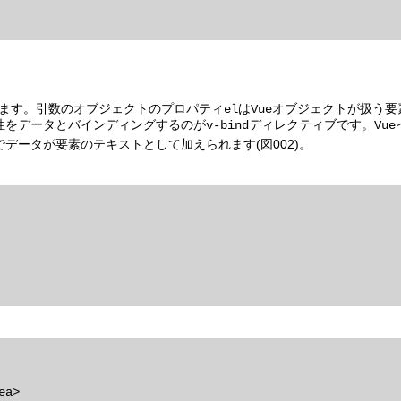
を定めます。引数のオブジェクトのプロパティ
は
オブジェクトが扱う要
el
Vue
性をデータとバインディングするのが
ディレクティブです。
v-bind
Vue
でデータが要素のテキストとして加えられます(図002)。
a>
