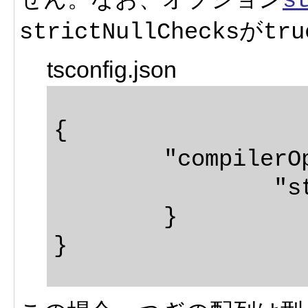
s
が
strictNullChecks
tru
tsconfig.json
{

	"compilerOptions": {

		"strictNullChecks": true

	}
