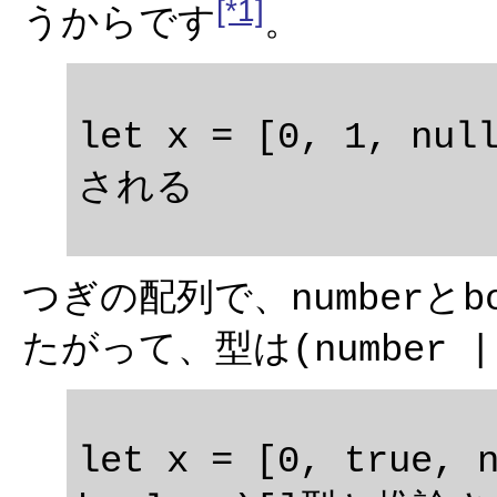
[*1]
うからです
。
let x = [0, 1, nu
つぎの配列で、
と
number
b
たがって、型は
(number |
let x = [0, true, n