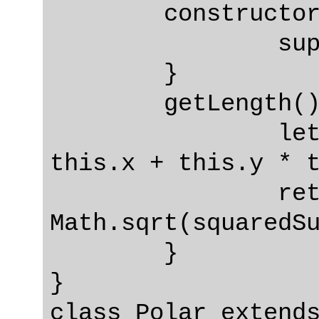
	constructor(x = 0, y = 0) {

		super(x, y);

	}

	getLength() {

		let squaredSum = this.x * 
this.x + this.y * t
		return 
Math.sqrt(squaredSu
	}

}

class Polar extends