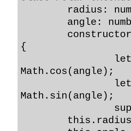
	radius: number;

	angle: number;

	constructor(radius = 0, angle = 0) 
{

		let x = radius * 
Math.cos(angle);

		let y = radius * 
Math.sin(angle);

		super(x, y);

        this.radius = radius;
