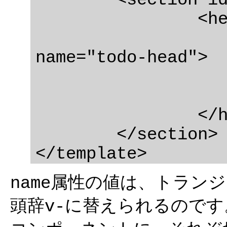
	<section id="app" class="todoapp">

		<header class="header">

name="todo-head">

				<h1>tod
		</header>

	</section>

属性の値は、トランジ
name
頭辞
に替えられるのです
v-