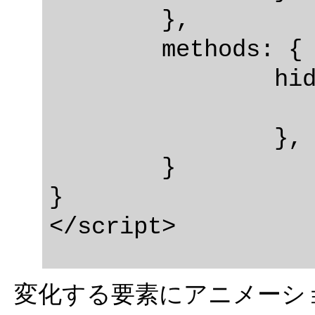
	},

	methods: {

		hide() {

			this.show = fa
		},

	}

}

変化する要素にアニメーシ