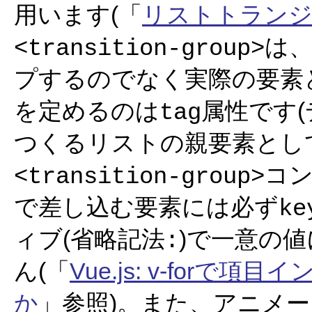
用います(「
リストトラン
は
<transition-group>
プするのでなく実際の要素
を定めるのは
属性です
tag
つくるリストの親要素とし
コ
<transition-group>
で差し込む要素には必ず
ke
ィブ(省略記法
)で一意の
:
ん(「
Vue.js: v-for
か
」参照)。また、アニメー