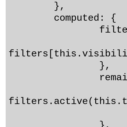
	},

	computed: {

		filteredTodos() {

			retur
filters[this.visibili
		},

		remaining() {

			const todos
filters.active(this.t
			return todos.leng
		},
