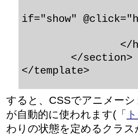
				<
if="show" @click="h
		</header>

	</section>

すると、CSSでアニメー
が自動的に使われます(「
ト
わりの状態を定めるクラス