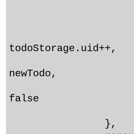
			}
			this.todos.push
				i
todoStorage.uid++,

				tit
newTodo,

				compl
false

			});
		},
