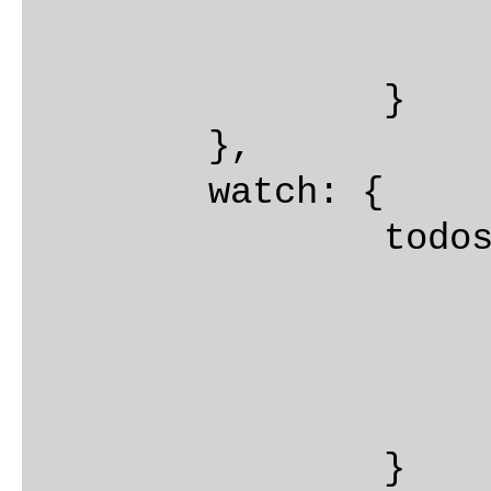
				
			}
		}

	},

	watch: {

		todos: {

			handler(todos)
				todoStorage.sa
			},
			deep: tru
		}
