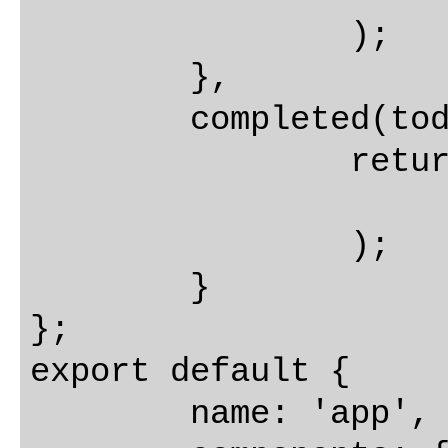
		);

	},

	completed(todos) {

		return todos.filter((todo) =>

			 todo.complet
		);

	}

};

export default {

	name: 'app',
