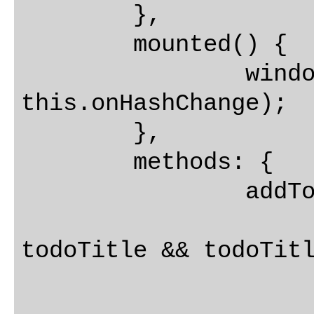
	},

	mounted() {

		window.addEventListener('hashchange', 
this.onHashChange);

	},

	methods: {

		addTodo(todoTitle) {

			const newTodo
todoTitle && todoTitl
			if (!newTodo)
				ret