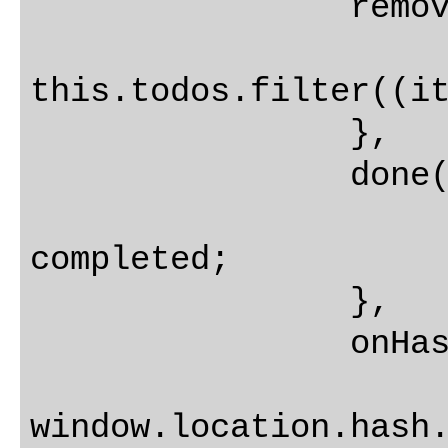
		removeTodo(todo) {

			this.todos
this.todos.filter((it
		},

		done(todo, completed) {

			todo.completed
completed;

		},

		onHashChange() {

			const visibility
window.location.hash.