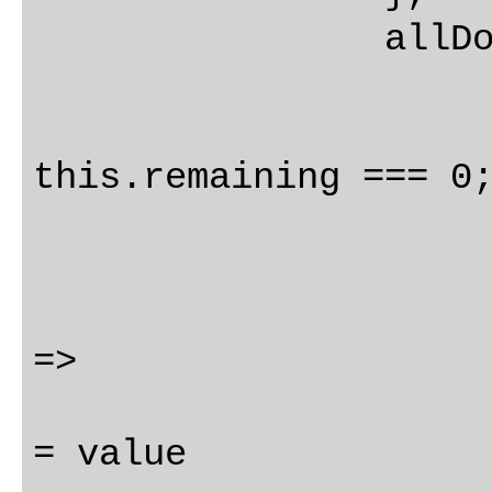
		allDone: {

			get() 
				ret
this.remaining === 0;
			},
			set(value)
				this.todos.forE
=>

					todo.
= value
