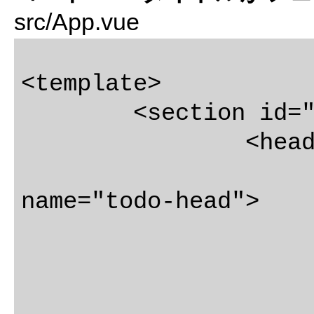
src/App.vue
<template>

	<section id="app" class="todoapp">

		<header class="header">

name="todo-head">

				<h1>todo
			<todo-inpu