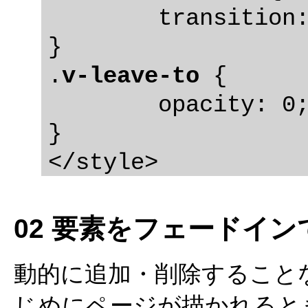
	transition: 1s ease-in;

}

.
v-leave-to
 {

	opacity: 0;

}

</style>
02 要素をフェードイ
動的に追加・削除すること
じめにページが描かれると