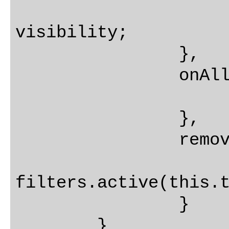
			this.visibility
visibility;

		},

		onAllDone(done) {

			this.allDone = do
		},

		removeCompleted() {

			this.todos
filters.active(this.t
		}

	}
