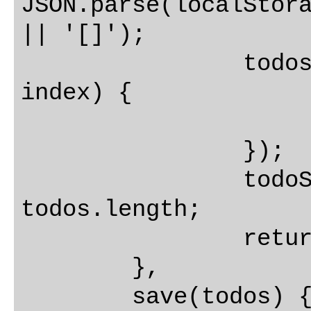
JSON.parse(localStora
|| '[]');

		todos.forEach(function(todo, 
index) {

			todo.id = inde
		});

		todoStorage.uid = 
todos.length;

		return todos;

	},

	save(todos) {
