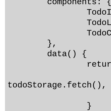
	components: {

		TodoInput,

		TodoList,

		TodoController

	},

	data() {

		return {

			todos
todoStorage.fetch(),

			visibility: 'al
		}
