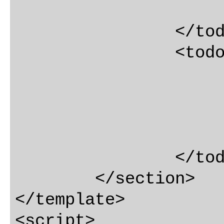
			@allDone="onAllDon
		</todo-list>

		<todo-controller

			:todos="todo
			:remaining="remaini
			:visibility="visibili
			@removeCompleted="removeComple
		</todo-controller>

	</section>

</template>

<script>
