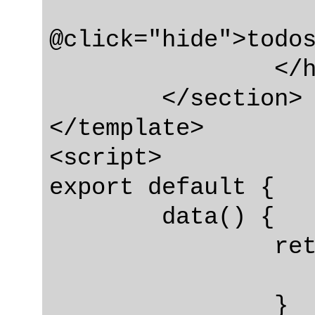
			<h1 v-if="s
@click="hide">todos
		</header>

	</section>

</template>

<script>

export default {

	data() {

		return {

			show: tr
		}
