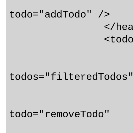
				@
todo="addTodo" />

		</header>

		<todo-list

			:todos="todo
			:filtere
todos="filteredTodos"
			:allDone="allDon
			@remov
todo="removeTodo"

			@done="don