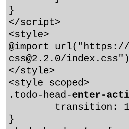
}

</script>

<style>

@import url("https:/
css@2.2.0
/index.css")
</style>

<style scoped>

.todo-head-
enter-act
	transition: 1s;

}
