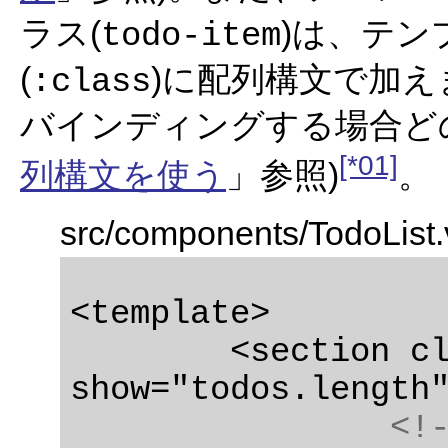
ラス(
)は、テ
todo-item
(
)に配列構文で加えま
:class
バインディングする場合ど
[*01]
列構文を使う
」参照)
。
src/components/TodoList
<template>

	<section class="main" v-
show="todos.length"
<!