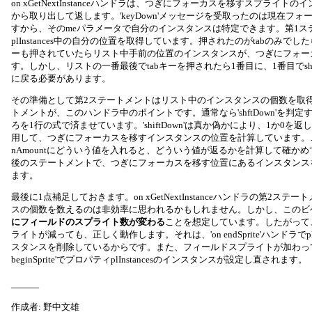
on xGetNextInstanceハンドラは、つぎにフォーカスを移すスプライトのインス
から取り出して返します。'keyDown'メッセージを受取ったのは現在フ
すから、そのmeパラメータで自分のインスタンスは特定できます。第1ス
plInstances中の自分の位置を取得しています。押されたのがtabのみでした
ーも押されていたらリスト中手前の位置のインスタンスが、つぎにフォー
す。しかし、リストの一番最後でtabキーを押されたら1番目に、1番目でshit
に戻る必要があります。
その準備として第2ステートメントはリスト中のインスタンスの個数を取
トメントが、このハンドラ中のポイントです。通常なら'shftDown'を判定する'if
ろを1行の式で済ませています。'shiftDown'は真か偽かにより、1か0を
用して、つぎにフォーカスを移すインスタンスの位置を計算しています。ここは、
nAmountにどういう値を入れると、どういう値が返るかを計算して確か
後のステートメントで、つぎにフォーカスを移す位置にあるインスタンス
ます。
最後に1点補足しておきます。on xGetNextInstanceハンドラの第2ス
スの個数を数えるのは非効率に思われるかもしれません。しかし、このビ
にフィールドのスプライト数が変わる
ことを想定しています。したがって
ライトが減っても、正しく動作します。それは、'on endSprite'ハンドラでplI
スタンスを削除しているからです。また、フィールドスプライトが加わって
beginSprite'でプロパティplInstancesのインスタンスが設定し直されます。
_____
作成者: 野中文雄