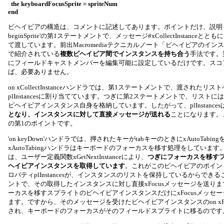
the keyboardFocusSprite = spriteNum
end
ビヘイビアの構造は、コメントに記述してあります。ポイントだけ、説明し
beginSprite'の第1ステートメントで、メッセージ#xCollectInstanc
て渡しています。前出Macromediaテクニカルノート「ビヘイビアのインス
で紹介されている
複数ビヘイビア間でインスタンスを持ち合う
手法です。
にフィールドキャストメンバーを編集可能に設定しているだけです。スコ
ば、必要ありません。
on xCollectInstanceハンドラでは、第1ステートメントで、渡された
plInstancesに割り当てています。つぎに第2ステートメントで、リスト
ビヘイビアインスタンス自身を格納しています。したがって、plInstances
となり、インスタンスに対して直接メッセージが送れる
ことになります。
の第1のポイントです。
'on keyDown'ハンドラでは、押されたキーがtabキーのときにxAutoTabin
xAutoTabingハンドラはキーボードのフォーカスを移す処理をしていま
は、ユーザー定義関数xGetNextInstanceにより、
つぎにフォーカスを移す
ヘイビアインスタンスを取得しています
。これがこのビヘイビアのポイン
ロパティplInstancesが、インスタンスのリストを保持しているからでき
ントで、その取得したインスタンスに対し直接xFocusメッセージを送り
ーカスを移すスプライトのビヘイビアインスタンスだけにxFocusメッセ
ます。ですから、そのメッセージを受けたビヘイビアインスタンスのon xF
され、キーボードのフォーカスがそのフィールドスプライトに移るのです