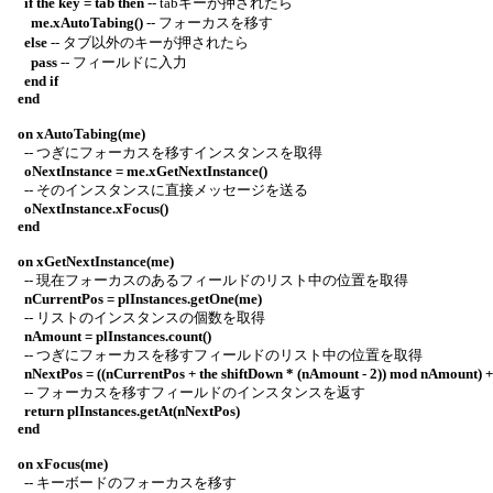
if the key = tab then
-- tabキーが押されたら
me.xAutoTabing()
-- フォーカスを移す
else
-- タブ以外のキーが押されたら
pass
-- フィールドに入力
end if
end
on xAutoTabing(me)
-- つぎにフォーカスを移すインスタンスを取得
oNextInstance = me.xGetNextInstance()
-- そのインスタンスに直接メッセージを送る
oNextInstance.xFocus()
end
on xGetNextInstance(me)
-- 現在フォーカスのあるフィールドのリスト中の位置を取得
nCurrentPos = plInstances.getOne(me)
-- リストのインスタンスの個数を取得
nAmount = plInstances.count()
-- つぎにフォーカスを移すフィールドのリスト中の位置を取得
nNextPos = ((nCurrentPos + the shiftDown * (nAmount - 2)) mod nAmount) +
-- フォーカスを移すフィールドのインスタンスを返す
return plInstances.getAt(nNextPos)
end
on xFocus(me)
-- キーボードのフォーカスを移す