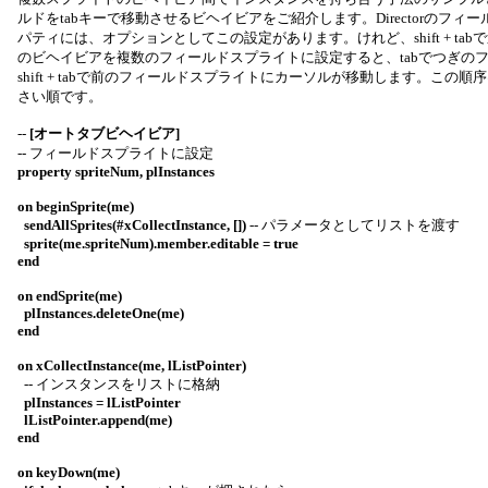
ルドをtabキーで移動させるビヘイビアをご紹介します。Directorのフ
パティには、オプションとしてこの設定があります。けれど、shift + ta
のビヘイビアを複数のフィールドスプライトに設定すると、tabでつぎの
shift + tabで前のフィールドスプライトにカーソルが移動します。この
さい順です。
--
[オートタブビヘイビア]
-- フィールドスプライトに設定
property spriteNum, plInstances
on beginSprite(me)
sendAllSprites(#xCollectInstance, [])
-- パラメータとしてリストを渡す
sprite(me.spriteNum).member.editable = true
end
on endSprite(me)
plInstances.deleteOne(me)
end
on xCollectInstance(me, lListPointer)
-- インスタンスをリストに格納
plInstances = lListPointer
lListPointer.append(me)
end
on keyDown(me)