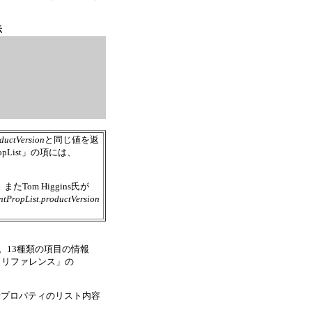
示
ductVersion
と同じ値を返
opList」の項には、
om Higgins氏が
ntPropList.productVersion
。13種類の項目の情報
プトリファレンス」の
t
プロパティのリスト内容