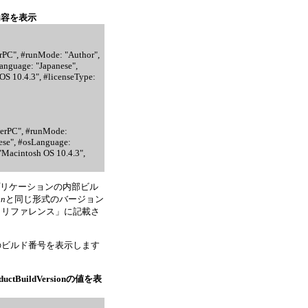
の内容を表示
erPC", #runMode: "Author",
anguage: "Japanese",
OS 10.4.3", #licenseType:
werPC", #runMode:
nese", #osLanguage:
 "Macintosh OS 10.4.3",
rアプリケーションの内部ビル
on
と同じ形式のバージョン
プトリファレンス」に記載さ
ンのビルド番号を表示します
uctBuildVersionの値を表