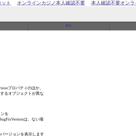
ロット
オンラインカジノ本人確認不要
本人確認不要オンラ
rsion
プロパティのほか、
属するオブジェクトが異な
ョンを
。BugFixVersionは、ない場
ンのバージョンを表示します