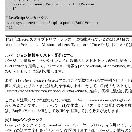
put _system.environmentPropList.productBuildVersion
-- "11"
// JavaScriptシンタックス
trace(_system.environmentPropList.productBuildVersion);
// 11
[*2]「Directorスクリプトリファレンス」に掲載されているのは13項目
#productVersion、#osVersion、#licenseType、#trialTimeの4項
3. バージョン情報をリスト・配列にする
バージョン情報を、扱いやすいように数値のリストあるいは配列に変換し
xGetVersionを定義して、バージョン情報を[MajorVersion, MinorVersion, BugFix
のリストもしくは配列で返します。
まず、(1)
_player.productVersion
プロパティで取得される文字列をピリオド("
値に変換したリストまたは配列を作成します。そして、(2)そのリストも
_system.environmentPropList.productBuildVersion
の値を、同様に数値に変
このとき注意しなければならないのは、
_player.productVersion
がBugFix
合があることです。したがって、(1)で作成したリストまたは配列の要素
は、BugFixVersionの値として数値0を追加しておく必要があります。
(a) Lingoシンタックス
Lingoシンタックスでは、
itemDelimiter
プレーヤープロパティを用いて、
_p
パティの返す文字列をピリオド(".")で区切ります[*3]。バージョン情報の