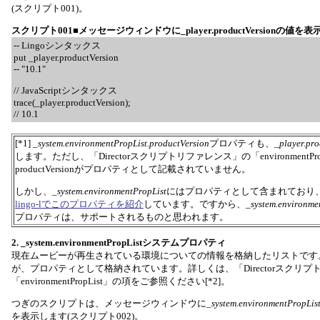
(スクリプト001)。
スクリプト001■メッセージウィンドウに_player.productVersionの値を表
-- Lingoシンタックス
put _player.productVersion
-- "10.1"
// JavaScriptシンタックス
trace(_player.productVersion);
// 10.1
[*1]
_system.environmentPropList.productVersion
プロパティも、
_player.pro
します。ただし、「Directorスクリプトリファレンス」の「environmentPr
productVersionがプロパティとして記載されていません。
しかし、
_system.environmentPropList
にはプロパティとして含まれており、またT
lingo-lでこのプロパティを紹介
しています。ですから、
_system.environme
プロパティは、サポートされるものと思われます。
2. _system.environmentPropListシステムプロパティ
現在ムービーが再生されている環境についての情報を格納したリストです
が、プロパティとして格納されています。詳しくは、「Directorスクリ
「environmentPropList」の項をご参照ください[*2]。
つぎのスクリプトは、メッセージウィンドウに
_system.environmentPropLis
を表示します(スクリプト002)。