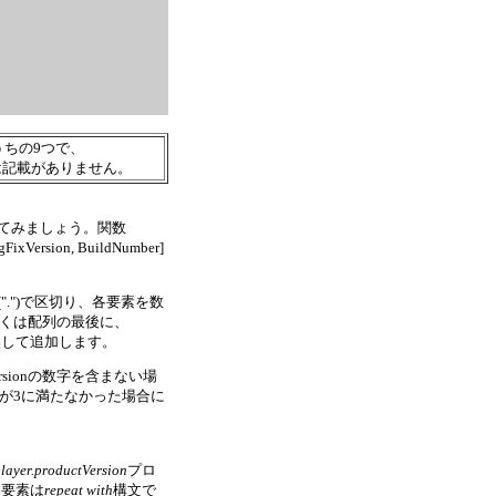
のうちの9つで、
目については記載がありません。
てみましょう。関数
Version, BuildNumber]
.")で区切り、各要素を数
しくは配列の最後に、
換して追加します。
Versionの数字を含まない場
数が3に満たなかった場合に
layer.productVersion
プロ
各要素は
repeat with
構文で