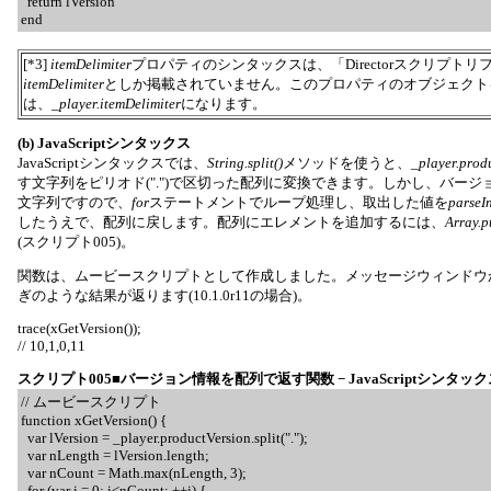
return lVersion
end
[*3]
itemDelimiter
プロパティのシンタックスは、「Directorスクリプト
itemDelimiter
としか掲載されていません。このプロパティのオブジェクト
は、
_player.itemDelimiter
になります。
(b) JavaScriptシンタックス
JavaScriptシンタックスでは、
String.split()
メソッドを使うと、
_player.prod
す文字列をピリオド(".")で区切った配列に変換できます。しかし、バー
文字列ですので、
for
ステートメントでループ処理し、取出した値を
parseIn
したうえで、配列に戻します。配列にエレメントを追加するには、
Array.p
(スクリプト005)。
関数は、ムービースクリプトとして作成しました。メッセージウィンドウ
ぎのような結果が返ります(10.1.0r11の場合)。
trace(xGetVersion());
// 10,1,0,11
スクリプト005■バージョン情報を配列で返す関数 − JavaScriptシンタック
// ムービースクリプト
function xGetVersion() {
var lVersion = _player.productVersion.split(".");
var nLength = lVersion.length;
var nCount = Math.max(nLength, 3);
for (var i = 0; i<nCount; ++i) {