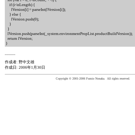
if (i<nLength) {
lVersion[i] = parseInt(lVersion[i]);
} else {
lVersion.push(0);
}
}
lVersion.push(parseInt(_system.environmentPropList.productBuildVersion));
return lVersion;
}
_____
作成者: 野中文雄
作成日: 2006年1月30日
Copyright © 2001-2006 Fumio Nonaka. All rights reserved.