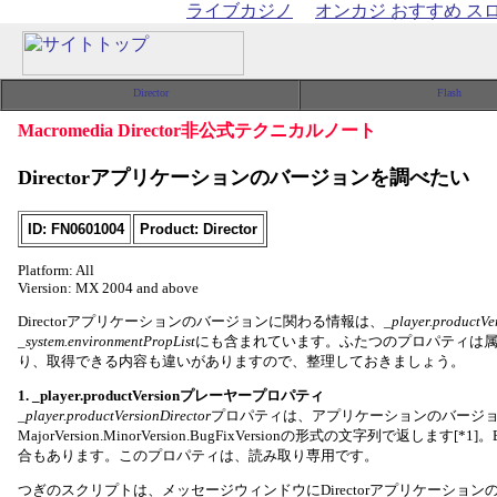
ライブカジノ
オンカジ おすすめ ス
Macromedia Director非公式テクニカルノート
Directorアプリケーションのバージョンを調べたい
ID: FN0601004
Product: Director
Platform: All
Viersion: MX 2004 and above
Directorアプリケーションのバージョンに関わる情報は、
_player.productVe
_system.environmentPropList
にも含まれています。ふたつのプロパティは
り、取得できる内容も違いがありますので、整理しておきましょう。
1. _player.productVersionプレーヤープロパティ
_player.productVersionDirector
プロパティは、アプリケーションのバージ
MajorVersion.MinorVersion.BugFixVersionの形式の文字列で返します[*1]
合もあります。このプロパティは、読み取り専用です。
つぎのスクリプトは、メッセージウィンドウにDirectorアプリケーショ