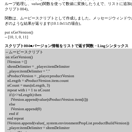
ループ処理し、
value()
関数を使って数値に変換したうえで、リストに追加(
クリプト004)。
関数は、ムービースクリプトとして作成しました。メッセージウィンドウ
ぎのような結果が返ります(10.1.0r11の場合)。
put xGetVersion()
-- [10, 1, 0, 11]
スクリプト004■バージョン情報をリストで返す関数 − Lingシンタックス
-- ムービースクリプト
on xGetVersion()
lVersion = []
sItemDelimiter = _player.itemDelimiter
_player.itemDelimiter = "."
sProductVersion = _player.productVersion
nLength = sProductVersion.item.count
nCount = max(nLength, 3)
repeat with i = 1 to nCount
if (i<=nLength) then
lVersion.append(value(sProductVersion.item[i]))
else
lVersion.append(0)
end if
end repeat
lVersion.append(value(_system.environmentPropList.productBuildVersion))
_player.itemDelimiter = sItemDelimiter