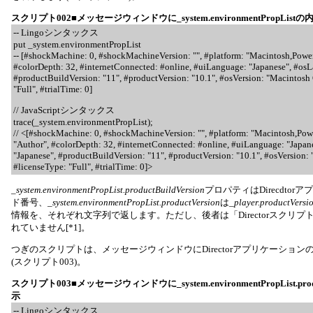
スクリプト002■メッセージウィンドウに_system.environmentPropList
-- Lingoシンタックス
put _system.environmentPropList
-- [#shockMachine: 0, #shockMachineVersion: "", #platform: "Macintosh,Pow
#colorDepth: 32, #internetConnected: #online, #uiLanguage: "Japanese", #osL
#productBuildVersion: "11", #productVersion: "10.1", #osVersion: "Macintosh 
"Full", #trialTime: 0]
// JavaScriptシンタックス
trace(_system.environmentPropList);
// <[#shockMachine: 0, #shockMachineVersion: "", #platform: "Macintosh,Po
"Author", #colorDepth: 32, #internetConnected: #online, #uiLanguage: "Japa
"Japanese", #productBuildVersion: "11", #productVersion: "10.1", #osVersion:
#licenseType: "Full", #trialTime: 0]>
_system.environmentPropList.productBuildVersion
プロパティはDirecdto
ド番号、
_system.environmentPropList.productVersion
は
_player.productVersi
情報を、それぞれ文字列で返します。ただし、後者は「Directorスクリ
れていません[*1]。
つぎのスクリプトは、メッセージウィンドウにDirectorアプリケーショ
(スクリプト003)。
スクリプト003■メッセージウィンドウに_system.environmentPropList.prod
示
-- Lingoシンタックス