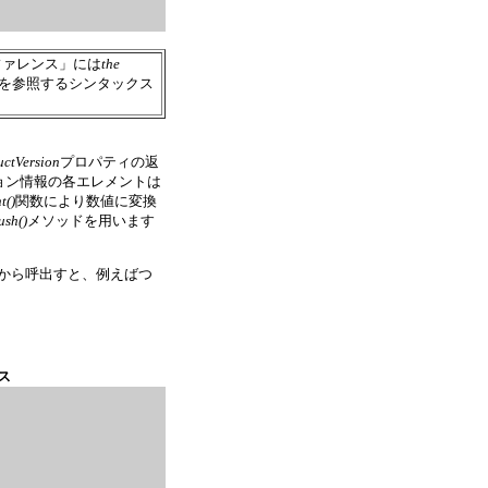
リファレンス」には
the
を参照するシンタックス
uctVersion
プロパティの返
ジョン情報の各エレメントは
t()
関数により数値に変換
ush()
メソッドを用います
から呼出すと、例えばつ
ス