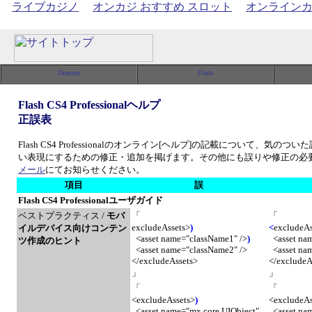
ライブカジノ
オンカジ おすすめ スロット
オンライン
Flash CS4 Professionalヘルプ
正誤表
Flash CS4 Professionalのオンライン[ヘルプ]の記載について、
い表現にするための修正・追加を掲げます。その他にも誤りや修正の必
メール
にてお知らせください。
項目
誤
Flash CS4 Professionalユーザガイド
ベストプラクティス /
モバ
「
「
excludeAssets>
)
<
excludeAs
イルデバイス向けコンテン
<asset name="className1" />
)
<asset nam
ツ作成のヒント
<asset name="className2" />
<asset nam
</excludeAssets>
</excludeA
」
」
「
「
<excludeAssets>
)
<excludeAs
<asset name="mx.core.UIObject"
<asset nam