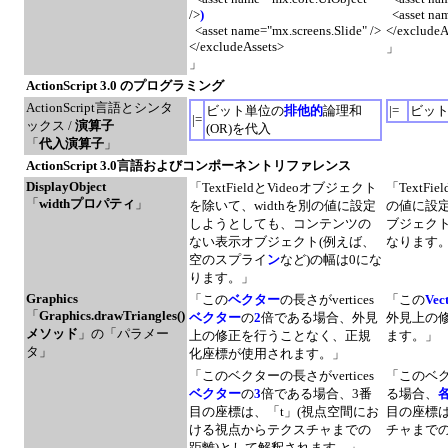
/>
)
<asset nam
<asset name="mx.screens.Slide" />
</excludeA
</excludeAssets>
」
」
ActionScript 3.0 のプログラミング
ActionScript言語とシンタ
ビット単位の
排他的
論理和
|=
ビット
|=
ックス /
演算子
(OR)を代入
「
代入演算子
」
ActionScript 3.0言語およびコンポーネントリファレンス
DisplayObject
「TextFieldとVideoオブジェクト
「TextF
「
widthプロパティ
」
を除いて、widthを別の値に設定
の値に設
しようとしても、コンテンツの
ブジェク
ない表示オブジェクト(例えば、
なります
空のスプライ
ン
など)の幅は0にな
ります。」
Graphics
「この
ベクター
の長さがvertices
「この
Vec
「
Graphics.drawTriangles()
ベクター
の
2
倍である場合、外見
外見上の
メソッド
」の「パラメー
上の修正を行うことなく、正規
ます。」
タ」
化座標が使用されます。」
「このベクターの長さがvertices
「このベクタ
ベクター
の
3
倍である場合、3番
る場合、
目の座標は、「t」(視点空間にお
目の座標は
ける視点からテクスチャまでの
チャまで
距離)として解釈されます。」