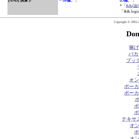
(AND) 演算子
ール値
。」
の値
。」
*「
&&(
「&& log
Copyright © 2001-2
Don
稼げ
バカ
ブック
オン
ポーカ
ポーカ
ポ
ポ
テキサ
オ
ポ
オ