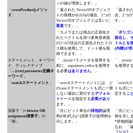
ィの値が増加します。」
「
crossProduct()メソッ
「返された Vector3Dオブジェク
「返された 
ド
」
トの座標が(0,0,0)の場合、2つの
合、2つの
Vector3Dオブジェクトは互いに
す。」
垂直
です。」
「カメラまたは視点の正規化さ
「
ポリゴン
れたベクトルを持つ多角形表面
規化し、
の2つの頂点の正規化されたクロ
トルとを使
ス積を使用して、ドット積を取
(内積)が
得できます。」
ステートメント、キーワー
「... (rest)パラメータを使用する
「... (r
ド、ディレクティブ
前に、arguments.calleeを使用す
を使用す
「
... (rest) parameter定義キ
る必要
はありません
。」
ーワード
」
「
switchステートメント
」
「switchステートメントには、ど
「swit
のcaseステートメントも式に一致
トも式に
しない場合に実行する
デフォル
定する
こ
ト
ケースを指定する
必要があり
ます。」
演算子「
|= bitwise OR
「次にビット単位の
排他的
論理
「次にビッ
assignment演算子
」の
和(OR)代入(|=)演算子の使用例を
例を示し
「例」
示します。」
*排他的論
なお、「
【XOR】