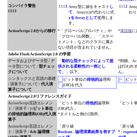
コンパイラ警告
111
3
111
2
Array型に値をキャスト
し
Ar
1113
て
、Array(x)の代わりに式
わり
xをArrayとして
使用しま
す。
ActionScript 2.0からの移行
*「グローバルプロパティ」や
*
英語版
に
「グローバル関数」、「ステー
トメント」などのクラスに属さ
ない項目が含まれていません。
Adobe Flash ActionScript 2.0 の学習
データおよびデータ型 / デ
「
動的な型チェックによって提
*削除。Ac
ータ型について /
型チェッ
供される柔軟性の一例とし
は行われず
クについて
て、
」以下。
ん。
シンタックスと言語の基礎
ビット単位の
排他的
論理和
|=
ビット
|=
/ 演算子について /
代入演
(OR)を代入
算子について
ActionScript 2.0リファレンスガイド
ActionScript言語エレメン
「ビット単位の
排他的
論理和
「ビット単
ト / 演算子 /
|=ビット単位
(OR)代入」
の排他的論理和(OR)代入演
*タイトルと例の2箇所。
算子
ActionScript言語エレメン
「戻り値
「戻り値
ト / 演算子 /
&& 論理積
Boolean
-
論理演算結果を表すブ
*
-
expre