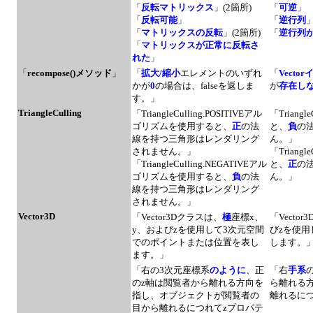
「
反転マトリックス
」(2箇所)
「
可逆
」
「
反転可能
」
「
逆行列
「
マトリックスの反転
」(2箇所)
「
逆行列
「
マトリックスが正常に反転さ
れた
」
「
recompose()メソッド
」
「
拡大/縮小
エレメントのいずれ
「
Vect
かが
0
の場合は、falseを返しま
が
存在しな
す。」
TriangleCulling
「TriangleCulling.POSITIVEアル
「Triang
ゴリズムを使用すると、
正
の法
と、
負
の
線を持つ三角形はレンダリング
ん。」
されません。」
「Triang
「TriangleCulling.NEGATIVEアル
と、
正
の
ゴリズムを使用すると、
負
の法
ん。」
線を持つ三角形はレンダリング
されません。」
Vector3D
「Vector3Dクラスは、
極
座標x、
「Vecto
y、およびzを使用して3次元空間
びzを使
でのポイントまたは位置を表し
します。
ます。」
「右の3次元座標系
のように
、正
「右
手系
のz軸は閲覧者から離れる方向を
ら離れる
指し、オブジェクトが閲覧者の
離れるに
目から離れるにつれてzプロパテ