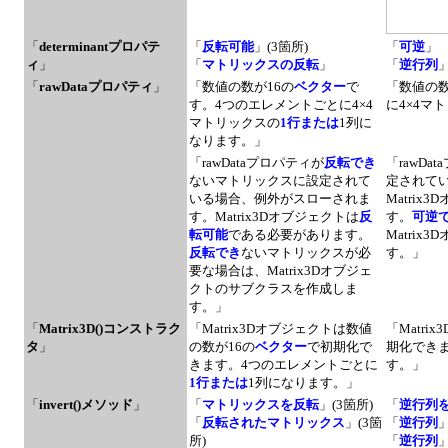
「
determinantプロパテ
「
反転可能
」(3箇所)
「
可逆
」
ィ
」
「
マトリックスの反転
」
「
逆行列
「
rawDataプロパティ
」
「数値の数が16の
ベクター
で
「数値の数
す。4つのエレメントごとに4×4
に4×4マ
マトリックスの
1行または
1列に
なります。」
「rawDataプロパティが
反転でき
「rawDa
ないマトリックスに設定されて
定されて
いる場合、例外がスローされま
Matrix
す。Matrix3Dオブジェクトは
反
す。
可逆
転可能
である必要があります。
Matri
反転でき
ないマトリックスが必
す。」
要な場合は、Matrix3Dオブジェ
クトのサブクラスを作成しま
す。」
「
Matrix3D()コンストラク
「Matrix3Dオブジェクトは数値
「Matr
タ
」
の数が16の
ベクター
で初期化で
期化でき
きます。4つのエレメントごとに
す。」
1行または
1列になります。」
「
invert()メソッド
」
「
マトリックスを反転
」(3箇所)
「
逆行列
「
反転されたマトリックス
」(3箇
「
逆行列
所)
「
逆行列