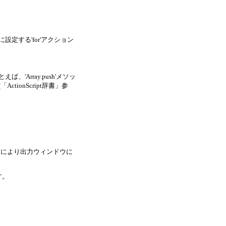
定する'for'アクション
'Array.push'メソッ
ionScript辞書」参
ョンにより出力ウィンドウに
す。