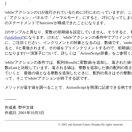
}
'while'アクションの{}が改行されているために2行にわたっていますが、
(「アクション」パネルで「ノーマルモード」にすると、2行になってしま
のステートメントで'function'が構成できたことになります。
2のサンプルと異なり、変数iの初期値を設定していません。そうすると、
('
undefined
')になります。けれど、'while'アクションの条件中でプリインクリ
に、ご注目ください。インクリメントの対象となるのは、数値です。'undefi
ると、0と看做されます。その値をプリインクリメントするので、初期値
になります('++'演算子について、詳しくは「ActionScript辞書」をご参照
'while'アクションの条件では、配列lResultに変数値iを追加し、返さ
数nLastと比較しています。返される値は、整数を追加した後の配列の長
ていくと、最後の値となる整数を追加したときに、配列の長さはその整数
って、そこで'while'アクションが終了する訳です。
メソッドが返す値を調べることで、ActionScriptを簡潔に記述できる例で
_____
作成者: 野中文雄
作成日: 2001年10月3日
© 2001 and beyond Fumio Nonaka All rights reserved.