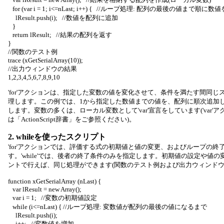
for (var i = 1; i<=nLast; i++) { //ループ処理: 配列の最後の値まで順に
lResult.push(i); //数値を配列に追加
}
return lResult; //結果の配列を返す
}
//関数のテスト例
trace (xGetSerialArray(10));
//出力ウィンドウの結果
1,2,3,4,5,6,7,8,9,10
'for'アクションは、指定した変数の値を変化させて、条件を満たす間同
理します。この例では、1から指定した数値までの値を、配列に順次追加
します。変数の多くは、ローカル変数として'var'宣言をしています('var
は「ActionScript辞書」をご参照ください)。
2. whileを使ったスクリプト
'for'アクションでは、評価する式の初期値と値の変更、およびループの終
す。'while'では、後者の終了条件のみを指定します。初期値の設定や値
ントで行えば、同じ処理ができます(関数のテスト例および出力ウィンドウ
function xGetSerialArray (nLast) {
var lResult = new Array();
var i = 1; //変数の初期値設定
while (i<=nLast) { //ループ処理: 変数値が配列の最後の値になるまで
lResult.push(i);
i++; //変数値を増加