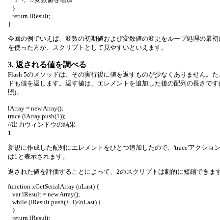
}
return lResult;
}
今回の例でいえば、変数の初期値および変数値の変更をループ処理の最初に設
を使った方が、スクリプトとして見やすいといえます。
3. 返される値を調べる
Flash 5のメソッドは、その実行後に値を返すものが少なくありません。たとえば、
ドも値を返します。返す値は、エレメントを追加した後の配列の長さです(「Act
照)。
lArray = new Array();
trace (lArray.push(1));
//出力ウィンドウの結果
1
新規に作成した配列にエレメントをひとつ追加したので、'trace'アクシ
は1と表示されます。
返された値を評価することによって、2のスクリプトは劇的に短縮できま
function xGetSerialArray (nLast) {
var lResult = new Array();
while (lResult.push(++i)<nLast) {
}
return lResult;