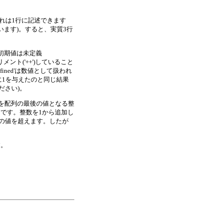
これは1行に記述できます
います)。すると、実質3行
初期値は未定義
メント('++')していること
ned'は数値として扱われ
に1を与えたのと同じ結果
ください)。
れた値を配列の最後の値となる整
さです。整数を1から追加し
の値を超えます。したが
す。