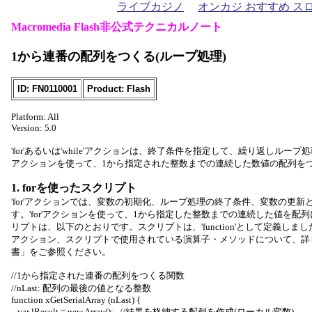
ライブカジノ
オンカジ おすすめ ス
Macromedia Flash非公式テクニカルノート
1から連番の配列をつくる(ループ処理)
ID: FN0110001
Product: Flash
Platform: All
Version: 5.0
'for'あるいは'while'アクションは、終了条件を指定して、繰り返しルー
アクションを使って、1から指定された整数までの連続した数値の配列を
1. forを使ったスクリプト
'for'アクションでは、変数の初期化、ループ処理の終了条件、変数の更新
す。'for'アクションを使って、1から指定した整数までの連続した値を配
リプトは、以下のとおりです。スクリプトは、'function'として定義しました。'for
アクション、スクリプトで使用されている演算子・メソッドについて、詳しくは「A
書」をご参照ください。
//1から指定された連番の配列をつくる関数
//nLast: 配列の最後の値となる整数
function xGetSerialArray (nLast) {
var lResult = new Array(); //結果を格納する配列を作成(ローカル変数)