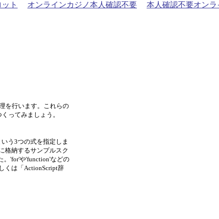
ロット
オンラインカジノ本人確認不要
本人確認不要オンラ
プ処理を行います。これらの
つくってみましょう。
という3つの式を指定しま
列に格納するサンプルスク
'や'function'などの
ctionScript辞