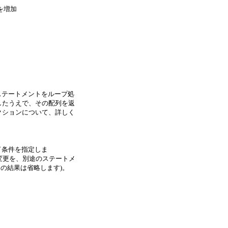
数値を増加
じステートメントをループ処
したうえで、その配列を返
'アクションについて、詳しく
了条件を指定しま
の変更を、別途のステートメ
の結果は省略します)。