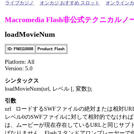
ライブカジノ
オンカジ おすすめ スロット
オンライン
Macromedia Flash非公式テクニカルノ
loadMovieNum
ID: FN0110008
Product: Flash
Platform: All
Version: 5.0
シンタックス
loadMovieNum(url, レベル [, 変数]);
引数
url ロードするSWFファイルの絶対または相対U
レベル0のSWFファイルに対して相対的でなければ
は、ムービーが現在存在しているURLと同じサブ
ばなりません。Flashスタンドアロンプレーヤーで使用