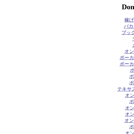
Don
稼げ
バカ
ブック
オン
ポーカ
ポーカ
ポ
ポ
テキサ
オ
ポ
オ
オ
オン
ポ
オ