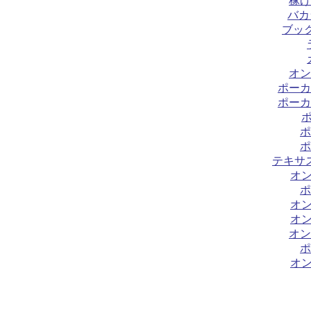
稼げ
バカ
ブック
オン
ポーカ
ポーカ
ポ
ポ
テキサ
オ
ポ
オ
オ
オン
ポ
オ