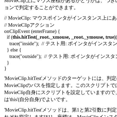
MovieClip上にマウス座標があるかどうかは、つぎのM
ョンで判定することができます。
// MovieClip: マウスポインタがインスタンス
// MovieClipアクション
onClipEvent (enterFrame) {
if (
this.hitTest(_root._xmouse, _root._ymouse, true)
trace("inside"); // テスト用: ポインタがインス
} else {
trace("outside"); // テスト用: ポインタがイン
}
}
'MovieClip.hitTest'メソッドのターゲットには
MovieClipのパスを指定します。このスクリプト
MovieClip自身にスクリプトを設定していますの
は'this'(自分自身)でよいです。
'MovieClip.hitTest'メソッドは、第1と第2引数
れぞれ指定します[*1]。座標は、MovieClipイ