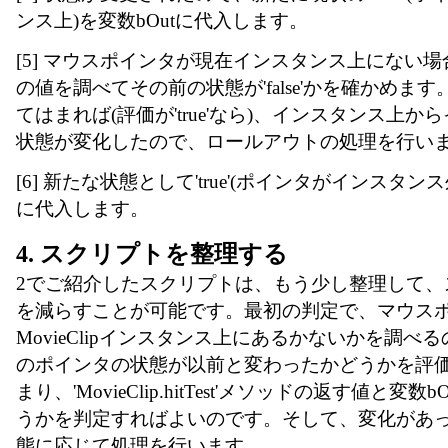
ンス上)を変数bOutに代入します。
[5] マウスポインタが現在インスタンス上にない場合
の値を調べてその前の状態が'false'かを確かめます。
てはまれば(評価が'true'なら)、インスタンス上
状態が変化したので、ロールアウトの処理を行い
[6] 新たな状態として'true'(ポインタがインスタンス
に代入します。
4. スクリプトを整理する
2でご紹介したスクリプトは、もう少し整理して、
を減らすことが可能です。最初の判定で、マウス
MovieClipインスタンス上にあるかないかを調べ
のポインタの状態が以前と変わったかどうかを評
まり、'MovieClip.hitTest'メソッドの返す値と変
うかを判定すればよいのです。そして、変化があ
態に応じて処理を行います。