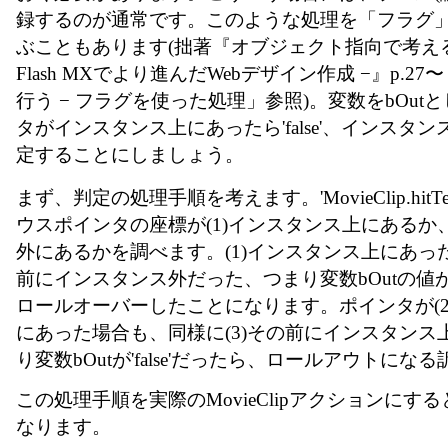
録するのが通常です。このような処理を「フラグ
ぶこともあります(拙著『オブジェクト指向で考えるActio
Flash MXでより進んだWebデザイン作成 −』p.27
行う − フラグを使った処理」参照)。変数をbOut
タがインスタンス上にあったら'false'、インスタンス外
定することにしましょう。
まず、判定の処理手順を考えます。'MovieClip.hitT
ウスポインタの座標が(1)インスタンス上にあるか、
外にあるかを調べます。(1)インスタンス上にあった
前にインスタンス外だった、つまり変数bOutの値が't
ロールオーバーしたことになります。ポインタが(2
にあった場合も、同様に(3)その前にインスタンス
り変数bOutが'false'だったら、ロールアウトにな
この処理手順を実際のMovieClipアクションにす
なります。