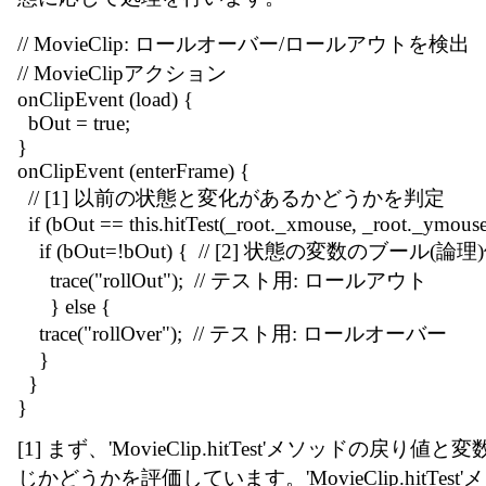
// MovieClip: ロールオーバー/ロールアウトを検出
// MovieClipアクション
onClipEvent (load) {
bOut = true;
}
onClipEvent (enterFrame) {
// [1] 以前の状態と変化があるかどうかを判定
if (bOut == this.hitTest(_root._xmouse, _root._ymouse,
if (bOut=!bOut) { // [2] 状態の変数のブール
trace("rollOut"); // テスト用: ロールアウト
} else {
trace("rollOver"); // テスト用: ロールオーバー
}
}
}
[1] まず、'MovieClip.hitTest'メソッドの戻り値
じかどうかを評価しています。'MovieClip.hitTes