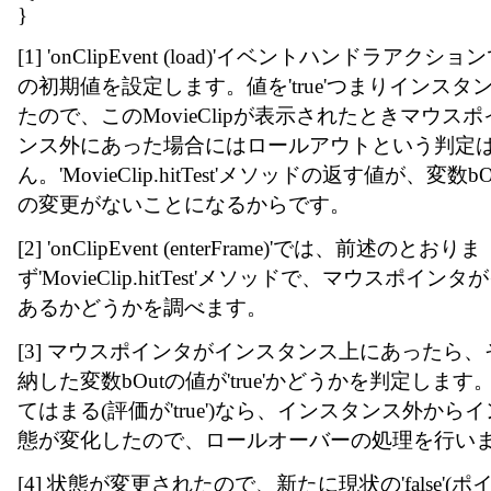
}
[1] 'onClipEvent (load)'イベントハンドラアク
の初期値を設定します。値を'true'つまりインス
たので、このMovieClipが表示されたときマウス
ンス外にあった場合にはロールアウトという判定
ん。'MovieClip.hitTest'メソッドの返す値が、変
の変更がないことになるからです。
[2] 'onClipEvent (enterFrame)'では、前述のとおりま
ず'MovieClip.hitTest'メソッドで、マウスポイ
あるかどうかを調べます。
[3] マウスポインタがインスタンス上にあったら
納した変数bOutの値が'true'かどうかを判定します。
てはまる(評価が'true')なら、インスタンス外か
態が変化したので、ロールオーバーの処理を行い
[4] 状態が変更されたので、新たに現状の'false'