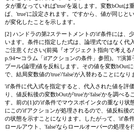
タが重なっていれば'true'を返します。変数bOut
ば、'true'に設定されます。ですから、値が同じ
が変化したことを示します。
[2] ハンドラの第2ステートメントの'if'条件には
います。条件に指定した式は、論理式ではなく代
ご注意ください(前掲『オブジェクト指向で考えるActio
p.94〜コラム「ifアクションの条件」参照)。'!'
ブール(論理)値を反転します。その値を変数bOut
で、結局変数値の'true'/'false'が入替わることにな
'if'条件に代入式を指定すると、代入された値を評
り、値反転後の変数bOutが'true'か'false'かを調
す。前の[1]の'if'条件でマウスポインタの重なり
にこの'if'アクションが処理されるので、値反転後の
の状態を示すことになります。したがって、'if'条件の評
ロールアウト、'false'ならロールオーバーの処理