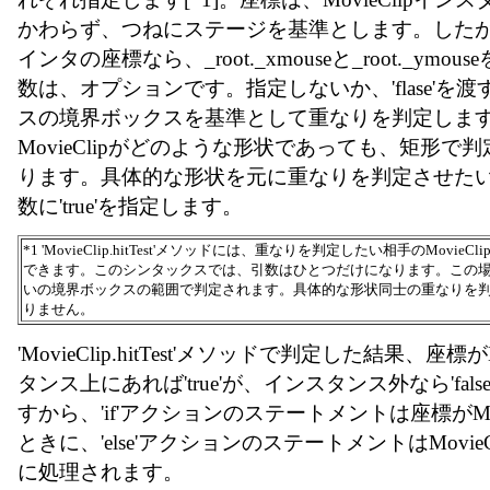
かわらず、つねにステージを基準とします。した
インタの座標なら、_root._xmouseと_root._ymo
数は、オプションです。指定しないか、'flase'を
スの境界ボックスを基準として重なりを判定しま
MovieClipがどのような形状であっても、矩形で
ります。具体的な形状を元に重なりを判定させたい
数に'true'を指定します。
*1 'MovieClip.hitTest'メソッドには、重なりを判定したい相手のMovi
できます。このシンタックスでは、引数はひとつだけになります。この
いの境界ボックスの範囲で判定されます。具体的な形状同士の重なりを
りません。
'MovieClip.hitTest'メソッドで判定した結果、座標が
タンス上にあれば'true'が、インスタンス外なら'fal
すから、'if'アクションのステートメントは座標がMov
ときに、'else'アクションのステートメントはMovie
に処理されます。