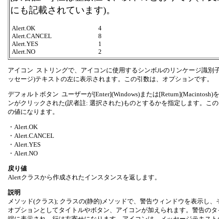
にも記載されています)。
Alert.OK
4
Alert.CANCEL
8
Alert.YES
1
Alert.NO
2
アイコン ストリングで、アイコンに使用するシンボルのリンケージ識別子。
ッセージ)テキストの左に表示されます。この引数は、オプションです。
デフォルトボタン ユーザーが[Enter](Windows)または[Return](Macint
ンがクリックされた(訳者註: 選択された)ものとするかを指定します。こ
の値になります。
・Alert.OK
・Alert.CANCEL
・Alert.YES
・Alert.NO
戻り値
Alertクラスから作成されたインスタンスを返します。
説明
メソッド(クラス); クラスの(静的)メソッドで、警告ウィンドウを表示し
オプションとしてタイトルやボタン、アイコンが加えられます。警告のタ
端に表示され、行は左寄せになります。アイコンは、メッセージテキスト