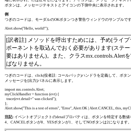
ボタンは、メッセージテキストとアイコンの下側中央に表示されます。
例
つぎのコードは、モーダルのOKボタンつき警告ウィンドウのサンプルで
Alert.show("Hello, world!");
[訳者註] メソッドを呼出すためには、予め[ライプラリ
ポーネントを取込んでおく必要があります(ステ
要はありません)。また、クラスmx.controls.Alertを'
ばなりません。
つぎのコードは、click(役者註: コールバック)ハンドラを定義して、ボ
メッセージを[出力]パネルに表示します。
import mx.controls.Alert;
myClickHandler = function (evt) {
trace(evt.detail+" was clicked");
};
Alert.show("This is a test of errors", "Error", Alert.OK | Alert.CANCEL, this, my
注記:
イベントオブジェクトのdetailプロパティは、ボタンを特定する数
4、CANCELボタンが8、YESボタンが1、そしてNOボタンは2になります