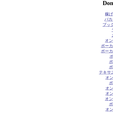
Don
稼げ
バカ
ブック
オン
ポーカ
ポーカ
ポ
ポ
テキサ
オ
ポ
オ
オ
オン
ポ
オ