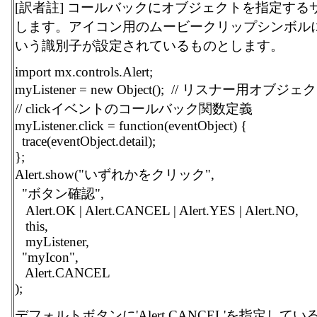
[訳者註] コールバックにオブジェクトを指定する
します。アイコン用のムービークリップシンボルには、
いう識別子が設定されているものとします。
import mx.controls.Alert;
myListener = new Object(); // リスナー用オブ
// clickイベントのコールバック関数定義
myListener.click = function(eventObject) {
trace(eventObject.detail);
};
Alert.show("いずれかをクリック",
"ボタン確認",
Alert.OK | Alert.CANCEL | Alert.YES | Alert.NO,
this,
myListener,
"myIcon",
Alert.CANCEL
);
デフォルトボタンに'Alert.CANCEL'を指定しているの