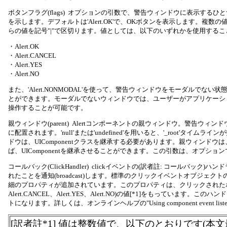
ボタンフラグ(flags) オプションの引数で、警告ウィンドウに表示する
を示します。デフォルトは'Alert.OK'で、OKボタンを表示します。複数
らの値を記号"|"で区切ります。値としては、以下のいずれかを使用する
・Alert.OK
・Alert.CANCEL
・Alert.YES
・Alert.NO
また、'Alert.NONMODAL'を使って、警告ウィンドウをモーダルでない状態(n
とができます。モーダルでないウィンドウでは、ユーザーがアプリケーシ
操作することが可能です。
親ウィンドウ(parent) Alertコンポーネントの親ウィンドウ。警告ウィ
に配置されます。'null'または'undefined'を用いると、'_root'タイム
ドウは、UIComponentクラスを継承する必要があります。親ウィンドウは、mx
ば、UIComponentを継承させることができます。この引数は、オプショ
コールバック(ClickHandler) clickイベントの(訳者註: コールバック
れたことを通知(broadcast)します。標準のクリックイベントオブジェ
細のプロパティが追加されています。このプロパティは、クリックされたボタンフ
Alert.CANCEL、Alert.YES、Alert.NO)の値[*1]をもっています。
トになります。詳しくは、オンラインヘルプの"Using component event lis
[訳者註*1] 値は整数値で、以下のとおりです(本