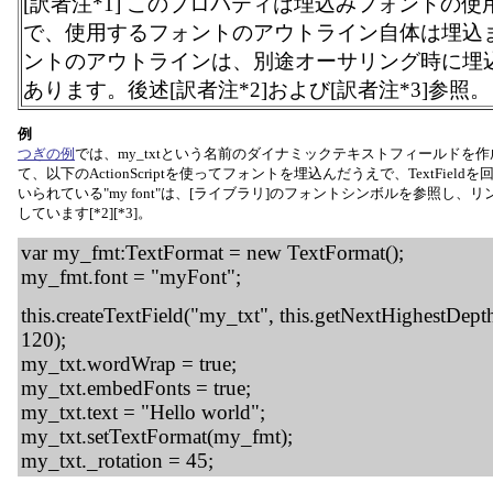
[訳者注*1] このプロパティは埋込みフォントの
で、使用するフォントのアウトライン自体は埋込
ントのアウトラインは、別途オーサリング時に埋
あります。後述[訳者注*2]および[訳者注*3]参照。
例
つぎの例
では、my_txtという名前のダイナミックテキストフィールドを
て、以下のActionScriptを使ってフォントを埋込んだうえで、TextFiel
いられている"my font"は、[ライブラリ]のフォントシンボルを参照し、リン
しています[*2][*3]。
var my_fmt:TextFormat = new TextFormat();
my_fmt.font = "myFont";
this.createTextField("my_txt", this.getNextHighestDepth
120);
my_txt.wordWrap = true;
my_txt.embedFonts = true;
my_txt.text = "Hello world";
my_txt.setTextFormat(my_fmt);
my_txt._rotation = 45;