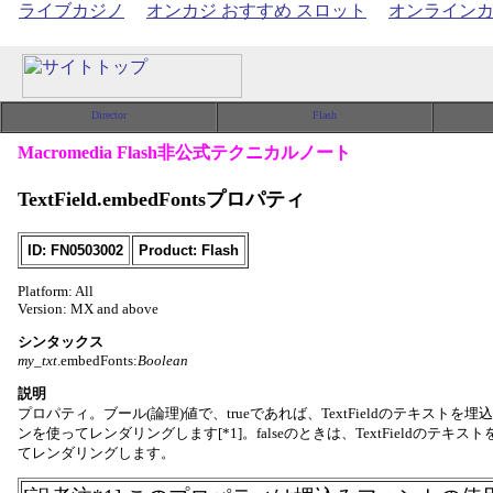
ライブカジノ
オンカジ おすすめ スロット
オンライン
Macromedia Flash非公式テクニカルノート
TextField.embedFontsプロパティ
ID: FN0503002
Product: Flash
Platform: All
Version: MX and above
シンタックス
my_txt
.embedFonts:
Boolean
説明
プロパティ。ブール(論理)値で、trueであれば、TextFieldのテキスト
ンを使ってレンダリングします[*1]。falseのときは、TextFieldのテ
てレンダリングします。