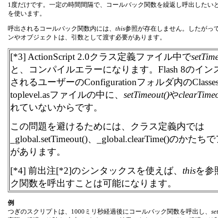
1度だけです。一定の時間間隔で、コールバック関数を繰返し呼出したい
を使います。
呼出されるコールバック関数内には、
this
参照が存在しません。したがっ
ンやオブジェクトは、引数として渡す必要があります。
[*3] ActionScript 2.0クラス定義ファイル中で
setTime
と、コンパイルエラーになります。Flash 8のイ
されるユーザーのConfigurationフォルダ内のClas
toplevel.asファイルの中に、
setTimeout()
や
clearTimeo
れていないからです。
この問題を避けるためには、クラス定義内では
_global.setTimeout()、_global.clearTime(
があります。
[*4] 前出注[*2]のシンタックスを使えば、
this
を参
ク関数を呼出すことは可能になります。
例
つぎのスクリプトは、1000ミリ秒経過後にコールバック関数を呼出し、
se