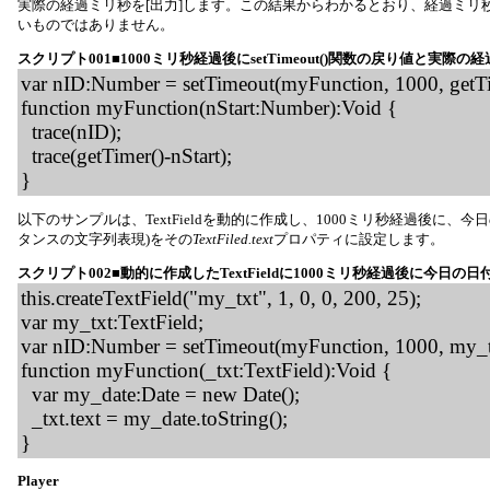
実際の経過ミリ秒を[出力]します。この結果からわかるとおり、経過ミリ
いものではありません。
スクリプト001■1000ミリ秒経過後にsetTimeout()関数の戻り値と実際
var nID:Number = setTimeout(myFunction, 1000, getTi
function myFunction(nStart:Number):Void {
trace(nID);
trace(getTimer()-nStart);
}
以下のサンプルは、TextFieldを動的に作成し、1000ミリ秒経過後に、今日
タンスの文字列表現)をその
TextFiled.text
プロパティに設定します。
スクリプト002■動的に作成したTextFieldに1000ミリ秒経過後に今日の
this.createTextField("my_txt", 1, 0, 0, 200, 25);
var my_txt:TextField;
var nID:Number = setTimeout(myFunction, 1000, my_t
function myFunction(_txt:TextField):Void {
var my_date:Date = new Date();
_txt.text = my_date.toString();
}
Player