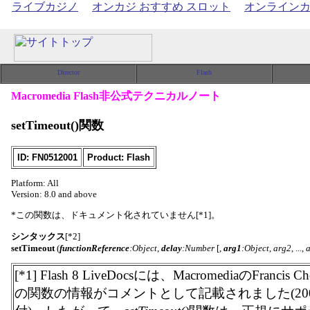
ライブカジノ
オンカジ おすすめ スロット
オンライン
Macromedia Flash非公式テクニカルノート
setTimeout()関数
ID: FN0512001
Product: Flash
Platform: All
Version: 8.0 and above
*この関数は、ドキュメント化されていません[*1]。
シンタックス
[*2]
setTimeout
(
functionReference
:Object
,
delay
:Number
[,
arg1
:Object
,
arg2
, ...,
[*1] Flash 8 LiveDocsには、MacromediaのFranc
の関数の情報がコメントとして記載されました(200