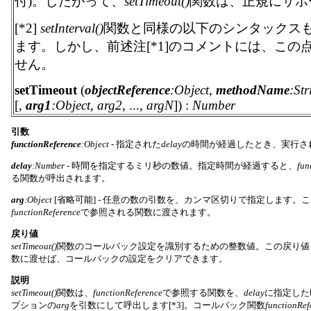
付)。したがって、
setTimeout()
関数は、正規にサポ
[*2]
setInterval()
関数と同様の以下のシンタックス
ます。しかし、前述注[*1]のコメントには、この
せん。
setTimeout
(
objectReference
:Object
,
methodName
:Str
[,
arg1
:Object
,
arg2
, ...,
argN
]) :
Number
引数
functionReference
:Object
- 指定された
delay
の時間が経過したとき、実行さ
delay
:Number
- 時間を指定するミリ秒の数値。指定時間が経過すると、
fun
る関数が呼出されます。
arg
:Object
[省略可能] - 任意の数の引数を、カンマ区切りで指定します。
functionReference
で参照される関数に渡されます。
戻り値
setTimeout()
関数のコールバック設定を識別するための整数値。この戻り値
数に渡せば、コールバックの設定をクリアできます。
説明
setTimeout()
関数は、
functionReference
で参照する関数を、
delay
に指定した
プションの
arg
を引数にして呼出します[*3]。コールバック関数
functionRef