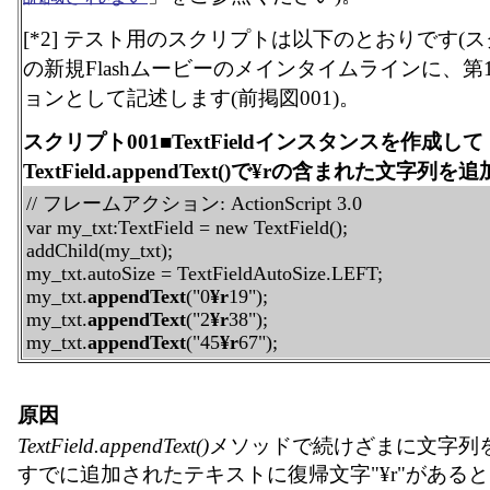
[*2] テスト用のスクリプトは以下のとおりです(ス
の新規Flashムービーのメインタイムラインに、
ョンとして記述します(前掲図001)。
スクリプト001■TextFieldインスタンスを作成して
TextField.appendText()で¥rの含まれた文字列を
// フレームアクション: ActionScript 3.0
var my_txt:TextField = new TextField();
addChild(my_txt);
my_txt.autoSize = TextFieldAutoSize.LEFT;
my_txt.
appendText
("0
¥r
19");
my_txt.
appendText
("2
¥r
38");
my_txt.
appendText
("45
¥r
67");
原因
TextField.appendText()
メソッドで続けざまに文字列
すでに追加されたテキストに復帰文字"¥r"がある