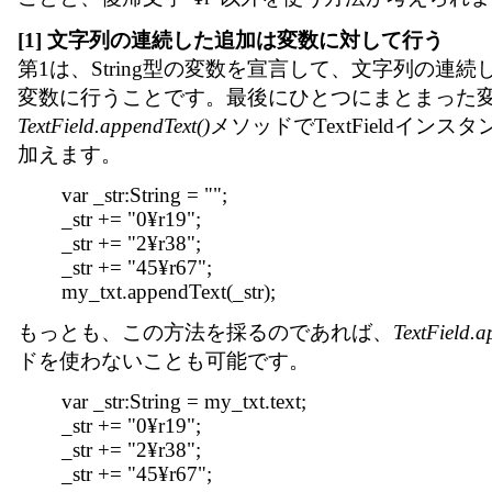
[1] 文字列の連続した追加は変数に対して行う
第1は、String型の変数を宣言して、文字列の連
変数に行うことです。最後にひとつにまとまった
TextField.appendText()
メソッドでTextFieldイン
加えます。
var _str:String = "";
_str += "0¥r19";
_str += "2¥r38";
_str += "45¥r67";
my_txt.appendText(_str);
もっとも、この方法を採るのであれば、
TextField.a
ドを使わないことも可能です。
var _str:String = my_txt.text;
_str += "0¥r19";
_str += "2¥r38";
_str += "45¥r67";