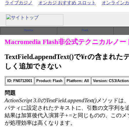
ライブカジノ
オンカジ おすすめ スロット
オンライン
Macromedia Flash非公式テクニカルノー
TextField.appendText()で¥rの含
しく追加できない
ID: FN0712001
Product: Flash
Platform: All
Version: CS3/Action
問題
ActionScript 3.0のTextField.appendText()
メソッドは
パティに設定されたテキストに、引数の文字列を
結果は加算後代入演算子
+=
と同じものの、このメ
が処理効率は高くなります。