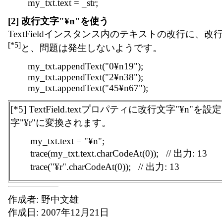
my_txt.text = _str;
[2] 改行文字"¥n"を使う
TextFieldインスタンス内のテキストの改行に、改行
[*5]
と、問題は発生しないようです。
my_txt.appendText("0¥n19");
my_txt.appendText("2¥n38");
my_txt.appendText("45¥n67");
[*5] TextField.textプロパティに改行文字"¥n
字"¥r"に変換されます。
my_txt.text = "¥n";
trace(my_txt.text.charCodeAt(0)); // 出力: 13
trace("¥r".charCodeAt(0)); // 出力: 13
作成者: 野中文雄
作成日: 2007年12月21日