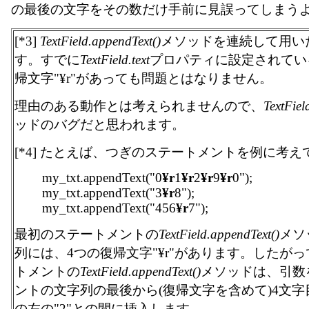
の最後の文字をその数だけ手前に見誤ってしまう
[*3]
TextField.appendText()
メソッドを連続して用い
す。すでに
TextField.text
プロパティに設定されてい
帰文字"¥r"があっても問題とはなりません。
理由のある動作とは考えられませんので、
TextFiel
ッドのバグだと思われます。
[*4] たとえば、つぎのステートメントを例に考え
my_txt.appendText("0
¥r
1
¥r
2
¥r
9
¥r
0");
my_txt.appendText("3
¥r
8");
my_txt.appendText("456
¥r
7");
最初のステートメントの
TextField.appendText()
メソ
列には、4つの復帰文字"¥r"があります。したが
トメントの
TextField.appendText()
メソッドは、引数
ントの文字列の最後から(復帰文字を含めて)4文
の左の"2"との間に挿入します。