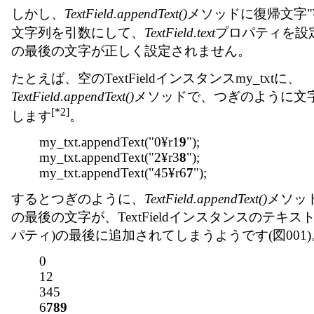
しかし、
TextField.appendText()
メソッドに復帰文字"¥
文字列を引数にして、
TextField.text
プロパティを設
の最後の文字が正しく設定されません。
たとえば、空のTextFieldインスタンスmy_txtに、
TextField.appendText()
メソッドで、つぎのように文
[*2]
します
。
my_txt.appendText("0¥r1
9
");
my_txt.appendText("2¥r3
8
");
my_txt.appendText("45¥r6
7
");
するとつぎのように、
TextField.appendText()
メソッ
の最後の文字が、TextFieldインスタンスのテキスト
パティ)の最後に追加されてしまうようです(図001)
0
12
345
6
789