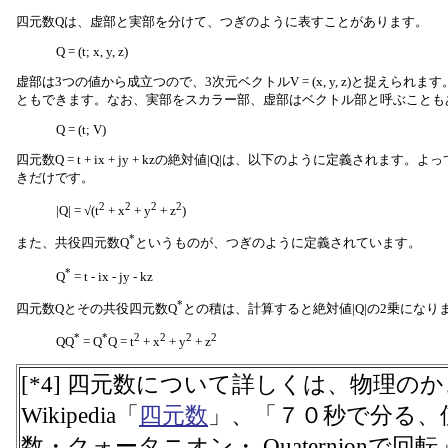
四元数Qは、虚部と実部を分けて、つぎのように表すことがあります。
Q = (t; x, y, z)
虚部は3つの値から成立つので、3次元ベクトルV = (x, y, z)と捉えら
ともできます。なお、実部をスカラー部、虚部はベクトル部と呼ぶことも
Q = (t; V)
四元数Q = t + ix + jy + kzの絶対値|Q|は、以下のように定義されます。よって、|Q
きだけです。
2
2
2
2
|Q| = √(t
+ x
+ y
+ z
)
*
また、共役四元数Q
というものが、つぎのように定義されています。
*
Q
= t - ix - jy - kz
*
四元数Qとその共役四元数Q
との積は、計算すると絶対値|Q|の2乗になり
*
*
2
2
2
2
QQ
= Q
Q = t
+ x
+ y
+ z
[*4] 四元数について詳しくは、物理の
Wikipedia「
四元数
」、「７０秒で分る、
数・クォータニオン・ Quaternionで回