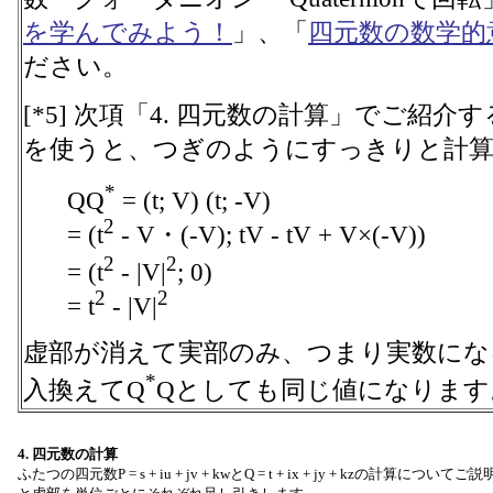
を学んでみよう！
」、「
四元数の数学的
ださい。
[*5] 次項「4. 四元数の計算」でご紹
を使うと、つぎのようにすっきりと計
*
QQ
= (t; V) (t; -V)
2
= (t
- V・(-V); tV - tV + V×(-V))
2
2
= (t
- |V|
; 0)
2
2
= t
- |V|
虚部が消えて実部のみ、つまり実数にな
*
入換えてQ
Qとしても同じ値になります
4. 四元数の計算
ふたつの四元数P = s + iu + jv + kwとQ = t + ix + jy + kzの