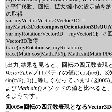
// 平行移動、回転、拡大/縮小の設定値を納
の取得
var myVector:Vector.<Vector3D> =
myMatrix3D.
decompose
(
Orientation3D.Q
var myRotation:Vector3D = myVector
Vector3D取得
trace(myRotation.
w
, myRotation);
trace(Math.cos(Math.PI/6), Math.sin(Math.PI/6
[出力]結果を見ると、回転の四元数表現となる
Vector3D.w
プロパティの値はcos(π/6)、
sin(π/6), 0)に等しくなっています(図00
よび
Math.sin()
メソッドの値と比べると
るようです。
図005■回転の四元数表現となるVector3