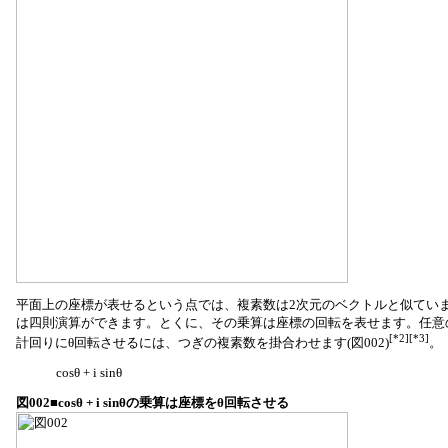
平面上の座標が表せるという点では、複素数は2次元のベクトルと似てい
は四則演算ができます。とくに、その乗算は座標の回転を表せます。任意
[*2][*3]
計回りにθ回転させるには、つぎの複素数を掛合わせます(図002)
。
cosθ + i sinθ
図002■cosθ + i sinθの乗算は座標をθ回転させる