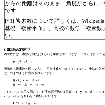
からの距離はそのまま、角度がさらにφ
です。
[*3] 複素数について詳しくは、Wikipedi
基礎「複素平面」、高校の数学「複素数
い。
[*4]
3. 四元数の定義
四元数には、虚数iと似たjとkという単位が加わります。これらはすべてiと
2
2
2
i
= j
= k
= -1
四元数も複素数と同じように、四則演算ができます。ただし、乗法の交換
は、つぎのように定義されています。
ij = k、ki = j、jk = i
ji = −k、ik = −j、kj = −i
これら3つの単位を用いて、任意の四元数Qは実数t、x、y、zに対してつ
x、y、zの項を合わせて虚部といいます。
Q = t + ix + jy + kz