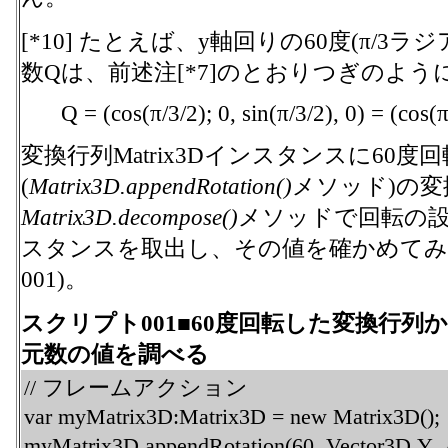
[*10] たとえば、y軸回りの60度(π/3
数Qは、前述注[*7]のとおりつぎのよう
Q = (cos(π/3/2); 0, sin(π/3/2), 0) = (cos(π
変換行列Matrix3Dインスタンスに60度回
(
Matrix3D.appendRotation()
メソッド)の
Matrix3D.decompose()
メソッドで回転の設定
スタンスを取出し、その値を確かめてみ
001)。
スクリプト001■60度回転した変換行
元数の値を調べる
// フレームアクション
var myMatrix3D:Matrix3D = new Matrix3
myMatrix3D.appendRotation(60, Vector3D.