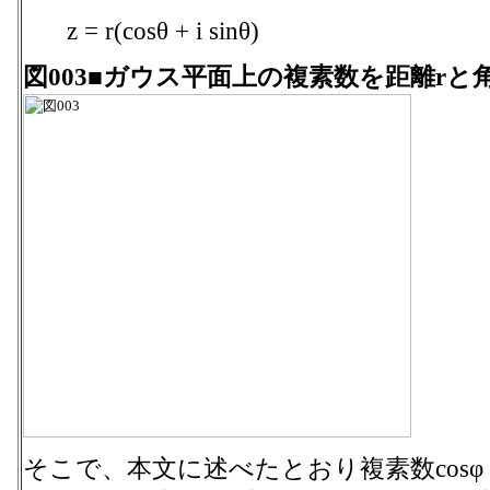
z = r(cosθ + i sinθ)
図003■ガウス平面上の複素数を距離rと
そこで、本文に述べたとおり複素数cosφ + 