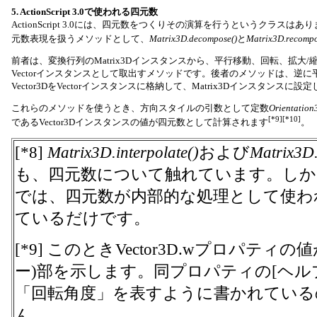
5. ActionScript 3.0で使われる四元数
ActionScript 3.0には、四元数をつくりその演算を行うというクラスはあ
元数表現を扱うメソッドとして、
Matrix3D.decompose()
と
Matrix3D.recompo
前者は、変換行列のMatrix3Dインスタンスから、平行移動、回転、拡大/縮
Vectorインスタンスとして取出すメソッドです。後者のメソッドは、逆
Vector3DをVectorインスタンスに格納して、Matrix3Dインスタンスに設
これらのメソッドを使うとき、方向スタイルの引数として定数
Orientatio
[*9][*10]
であるVector3Dインスタンスの値が四元数として計算されます
。
[*8]
Matrix3D.interpolate()
および
Matrix3D.
も、四元数について触れています。し
では、四元数が内部的な処理として使わ
ているだけです。
[*9] このときVector3D.wプロパテ
ー)部を示します。同プロパティの[ヘル
「回転角度」を表すように書かれている
ん。