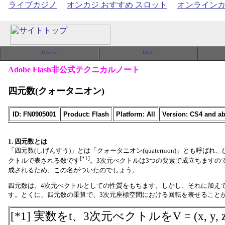
ライブカジノ
オンカジ おすすめ スロット
オンライン
Adobe Flash非公式テクニカルノート
四元数(クォータニオン)
ID: FN0905001
Product: Flash
Platform: All
Version: CS4 and ab
1. 四元数とは
「四元数(しげんすう)」とは「クォータニオン(quaternion)」とも呼ば
[*1]
クトルで表される数です
。3次元べクトルは3つの要素で成立ちますので
成されるため、この名がついたのでしょう。
四元数は、4次元べクトルとしての性質をもちます。しかし、それに加え
す。とくに、四元数の乗算で、3次元座標空間における回転を表せること
[*1] 実数をt、3次元べクトルをV = (x, 