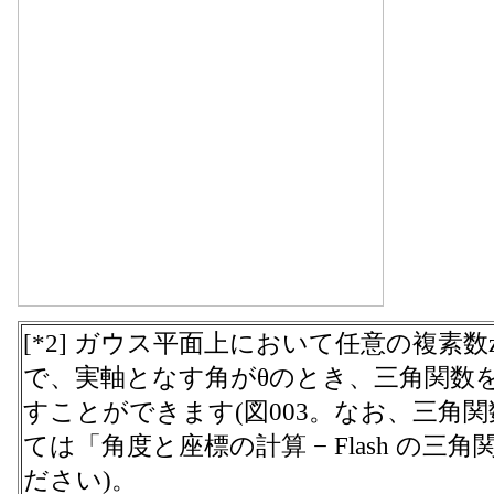
[*2] ガウス平面上において任意の複素
で、実軸となす角がθのとき、三角関数
すことができます(図003。なお、三角
ては「角度と座標の計算 − Flash の
ださい)。