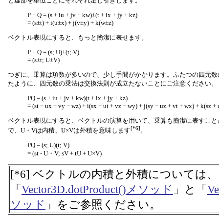
と虚部を単位ごとにそれぞれ足し引きします。
P + Q = (s + iu + jv + kw)±(t + ix + jy + kz)
= (s±t) + i(u±x) + j(v±y) + k(w±z)
ベクトル表現にすると、もっと簡潔に表せます。
P + Q = (s; U)±(t; V)
= (s±t; U±V)
つぎに、乗算は項数が多いので、少し手間がかかります。ふたつの四元数
たように、四元数の乗法は交換法則が成立たないことにご注意ください。
PQ = (s + iu + jv + kw)(t + ix + jy + kz)
= (st − ux − vy − wz) + i(sx + ut + vz − wy) + j(sy − uz + vt + wx) + k(sz +
ベクトル表現にすると、ベクトルの演算を用いて、乗算も簡潔に表すこと
[*6]
で、U・Vは内積、U×Vは外積を意味します
。
PQ = (s; U)(t; V)
= (st - U・V; sV + tU + U×V)
[*6] ベクトルの内積と外積については
「
Vector3D.dotProduct()メソッド
」と「
Ve
ソッド
」をご参照ください。