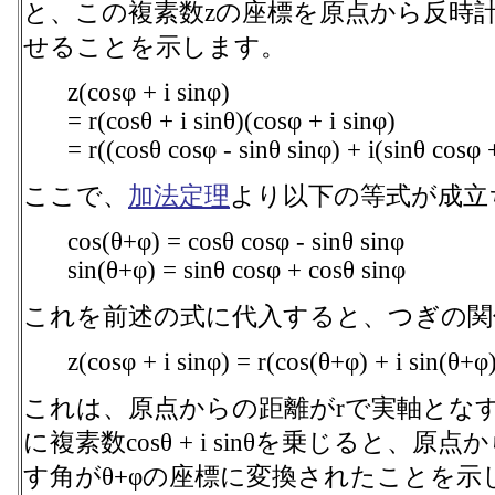
と、この複素数zの座標を原点から反時
せることを示します。
z(cosφ + i sinφ)
= r(cosθ + i sinθ)(cosφ + i sinφ)
= r((cosθ cosφ - sinθ sinφ) + i(sinθ cosφ 
ここで、
加法定理
より以下の等式が成立
cos(θ+φ) = cosθ cosφ - sinθ sinφ
sin(θ+φ) = sinθ cosφ + cosθ sinφ
これを前述の式に代入すると、つぎの関
z(cosφ + i sinφ) = r(cos(θ+φ) + i sin(θ+φ
これは、原点からの距離がrで実軸となす
に複素数cosθ + i sinθを乗じると、
す角がθ+φの座標に変換されたことを示