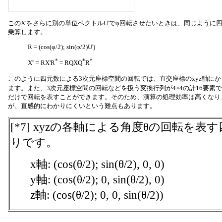
このX'をさらに別の単位ベクトルU'でφ回転させたいときは、同じように
乗算します。
R = (cos(φ/2); sin(φ/2)U')
*
*
*
X'' = RX'R
= RQXQ
R
このように四元数による3次元座標空間の回転では、直交座標のxyz軸にか
ます。また、3次元座標空間の回転などを扱う変換行列が4×4の計16要素
だけで回転を表すことができます。そのため、演算の処理効率は高くなり
が、直感的にわかりにくいという難点もあります。
[*7] xyzの各軸による角度θの回転を
りです。
x軸: (cos(θ/2); sin(θ/2), 0, 0)
y軸: (cos(θ/2); 0, sin(θ/2), 0)
z軸: (cos(θ/2); 0, 0, sin(θ/2))