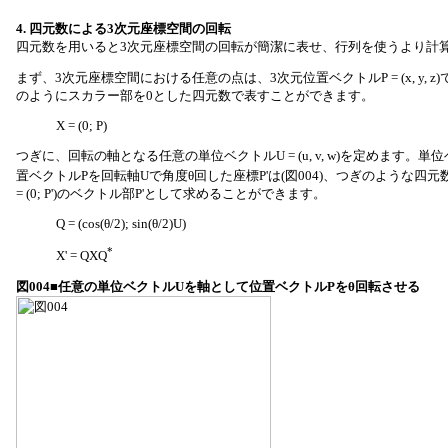
4. 四元数による3次元座標空間の回転
四元数を用いると3次元座標空間の回転が簡潔に表せ、行列を使うより計
まず、3次元座標空間における任意の点は、3次元位置ベクトルP = (x, y,
のようにスカラー部を0とした四元数で表すことができます。
X = (0; P)
つぎに、回転の軸となる任意の単位ベクトルU = (u, v, w)を定めます。単位
置ベクトルPを回転軸Uで角度θ回した座標P'は(図004)、つぎのような四
= (0; P')のベクトル部P'として求めることができます。
Q = (cos(θ/2); sin(θ/2)U)
*
X' = QXQ
図004■任意の単位ベクトルUを軸として位置ベクトルPをθ回転させる