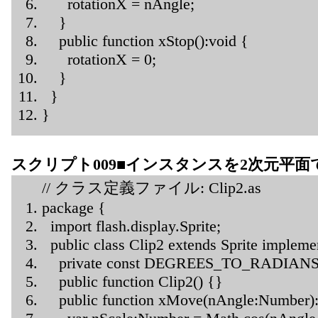
rotationX = nAngle;
}
public function xStop():void {
rotationX = 0;
}
}
}
スクリプト009■インスタンスを2次元平
// クラス定義ファイル: Clip2.as
package {
import flash.display.Sprite;
public class Clip2 extends Sprite implem
private const DEGREES_TO_RADIANS:Nu
public function Clip2() {}
public function xMove(nAngle:Number):