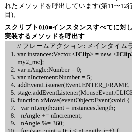
れたメソッドを呼出しています(第11〜12行
目)。
スクリプト010■インスタンスすべてに対
実装するメソッドを呼出す
// フレームアクション: メインタイム
var instances:Vector.<
IClip
> = new <
IClip
my2_mc];
var nAngle:Number = 0;
var nIncrement:Number = 5;
addEventListener(Event.ENTER_FRAME, 
stage.addEventListener(MouseEvent.CLICK
function xMove(eventObject:Event):void {
var nLength:uint = instances.length;
nAngle += nIncrement;
nAngle %= 360;
for (var i:uint = 0; i < nLength; i++) {