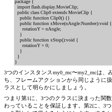
package {
import flash.display.MovieClip;
public class Clip0 extends MovieClip {
public function Clip0() {}
public function xMove(nAngle:Number):void {
rotationY = nAngle;
}
public function xStop():void {
rotationY = 0;
}
}
}
3つのインスタンスmy0_mc〜my2_mc
ち、フレームアクションから同じように
ラスとして明らかにしましょう。
つまり第1に、3つのクラスに決まった関数(xMove
わっていることを保証します。第2に、3