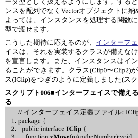
ータ型として扱えるようにします。すると
ンスを配列でなくVectorオブジェクトに
よっては、インスタンスを処理する関数に
型で渡せます。
こうした期待に応えるのが、
インターフ
イスは、それを実装するクラスが備えな
を宣言します。また、インスタンスはイン
ることができます。クラス(Clip0〜Clip
ス(IClip)をつぎのように定義しました(スク
スクリプト006■インターフェイスで備え
る
// インターフェイス定義ファイル: IClip.
package {
public interface
IClip
{
function
xMove
(nAngle:Number):void