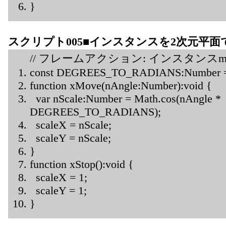
}
スクリプト005■インスタンスを2次元平
// フレームアクション: インスタンスm
const DEGREES_TO_RADIANS:Number = M
function xMove(nAngle:Number):void {
var nScale:Number = Math.cos(nAngle *
DEGREES_TO_RADIANS);
scaleX = nScale;
scaleY = nScale;
}
function xStop():void {
scaleX = 1;
scaleY = 1;
}