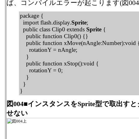
ば、コンパイルエラーが起こります(図004
package {
import flash.display.
Sprite
;
public class Clip0 extends
Sprite
{
public function Clip0() {}
public function xMove(nAngle:Number):void 
rotationY = nAngle;
}
public function xStop():void {
rotationY = 0;
}
}
}
図004■インスタンスをSprite型で取出
せない