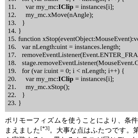
var my_mc:
IClip
= instances[i];
my_mc.xMove(nAngle);
}
}
function xStop(eventObject:MouseEvent):v
var nLength:uint = instances.length;
removeEventListener(Event.ENTER_FRA
stage.removeEventListener(MouseEvent.C
for (var i:uint = 0; i < nLength; i++) {
var my_mc:
IClip
= instances[i];
my_mc.xStop();
}
}
ポリモーフィズムを使うことにより、条件
[*3]
まえました
。大事な点はふたつです。