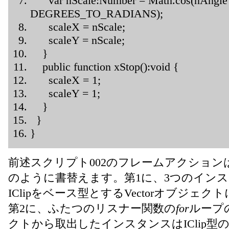
var nScale:Number = Math.cos(nAngle
DEGREES_TO_RADIANS);
scaleX = nScale;
scaleY = nScale;
}
public function xStop():void {
scaleX = 1;
scaleY = 1;
}
}
}
前述スクリプト002のフレームアクション
のように書替えます。第1に、3つのイン
IClipをベース型とするVectorオブジェク
第2に、ふたつのリスナー関数の
for
ループの
クトから取出したインスタンスはIClip