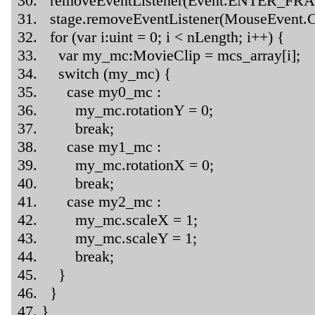
removeEventListener(Event.ENTER_FRA
stage.removeEventListener(MouseEvent.C
for (var i:uint = 0; i < nLength; i++) {
var my_mc:MovieClip = mcs_array[i];
switch (my_mc) {
case my0_mc :
my_mc.rotationY = 0;
break;
case my1_mc :
my_mc.rotationX = 0;
break;
case my2_mc :
my_mc.scaleX = 1;
my_mc.scaleY = 1;
break;
}
}
}