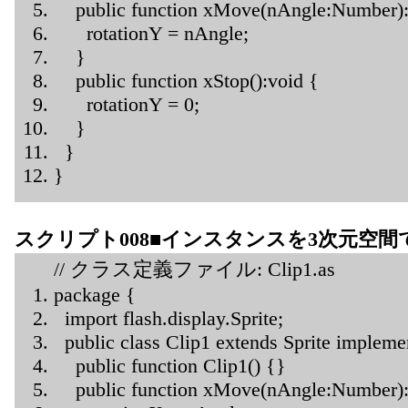
public function xMove(nAngle:Number):
rotationY = nAngle;
}
public function xStop():void {
rotationY = 0;
}
}
}
スクリプト008■インスタンスを3次元空
// クラス定義ファイル: Clip1.as
package {
import flash.display.Sprite;
public class Clip1 extends Sprite implem
public function Clip1() {}
public function xMove(nAngle:Number):