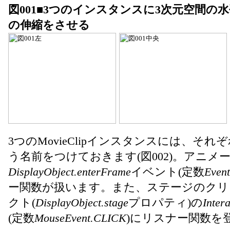
図001■3つのインスタンスに3次元空間の
の伸縮をさせる
3つのMovieClipインスタンスには、それぞれ
う名前をつけておきます(図002)。アニメ
DisplayObject.enterFrame
イベント(定数
Even
ー関数が扱います。また、ステージのクリッ
クト(
DisplayObject.stage
プロパティ)の
Intera
(定数
MouseEvent.CLICK
)にリスナー関数を