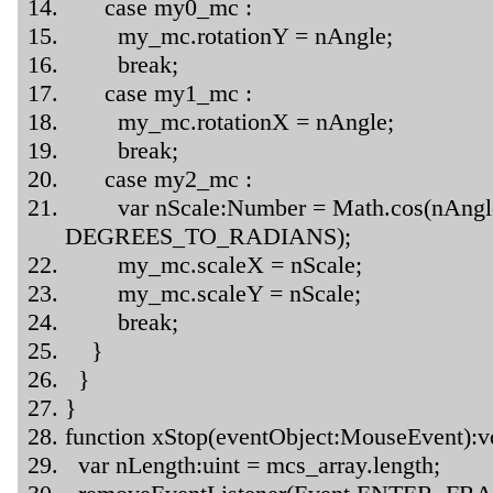
case my0_mc :
my_mc.rotationY = nAngle;
break;
case my1_mc :
my_mc.rotationX = nAngle;
break;
case my2_mc :
var nScale:Number = Math.cos(nAngl
DEGREES_TO_RADIANS);
my_mc.scaleX = nScale;
my_mc.scaleY = nScale;
break;
}
}
}
function xStop(eventObject:MouseEvent):v
var nLength:uint = mcs_array.length;