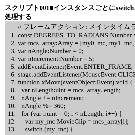
スクリプト001■インスタンスごとにswit
処理する
// フレームアクション: メインタイム
const DEGREES_TO_RADIANS:Number = M
var mcs_array:Array = [my0_mc, my1_mc
var nAngle:Number = 0;
var nIncrement:Number = 5;
addEventListener(Event.ENTER_FRAME, 
stage.addEventListener(MouseEvent.CLICK
function xMove(eventObject:Event):void {
var nLength:uint = mcs_array.length;
nAngle += nIncrement;
nAngle %= 360;
for (var i:uint = 0; i < nLength; i++) {
var my_mc:MovieClip = mcs_array[i];
switch (my_mc) {