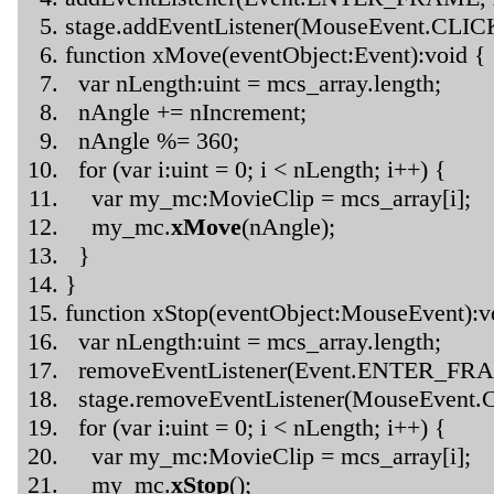
stage.addEventListener(MouseEvent.CLICK
function xMove(eventObject:Event):void {
var nLength:uint = mcs_array.length;
nAngle += nIncrement;
nAngle %= 360;
for (var i:uint = 0; i < nLength; i++) {
var my_mc:MovieClip = mcs_array[i];
my_mc.
xMove
(nAngle);
}
}
function xStop(eventObject:MouseEvent):v
var nLength:uint = mcs_array.length;
removeEventListener(Event.ENTER_FRA
stage.removeEventListener(MouseEvent.C
for (var i:uint = 0; i < nLength; i++) {
var my_mc:MovieClip = mcs_array[i];
my_mc.
xStop
();