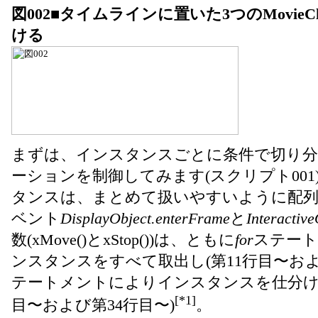
図002■タイムラインに置いた3つのMovie
ける
まずは、インスタンスごとに条件で切り
ーションを制御してみます(スクリプト001)。3
タンスは、まとめて扱いやすいように配列に
ベント
DisplayObject.enterFrame
と
Interactive
数(xMove()とxStop())は、ともに
for
ステート
ンスタンスをすべて取出し(第11行目〜およ
テートメントによりインスタンスを仕分けて
[*1]
目〜および第34行目〜)
。