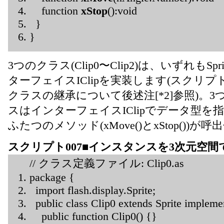
function
xStop
():void
}
}
3つのクラス(Clip0〜Clip2)は、いずれもS
ターフェイスIClipを実装します(スクリプト00
クラスの継承について後述注[*2]参照)。
スはインターフェイスIClipでデータ型
ふたつのメソッド(xMove()とxStop())が
スクリプト007■インスタンスを3次元空
// クラス定義ファイル: Clip0.as
package {
import flash.display.Sprite;
public class Clip0 extends Sprite implem
public function Clip0() {}