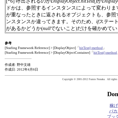
[*6] 呼出されるのが
DisplayObject.hitTest()
か
Display
ドかは、参照するインスタンスによって変わりま
が重なったときに返されるオブジェクトも、参照
ンスタンスか違ってきます。そのため、
if
ステー
があるかどうか(
null
でないこと)だけを確かめて
参考
[Starling Framework Reference] > [DisplayObject]「
hitTest() method
」
[Starling Framework Reference] > [DisplayObjectContainer]「
hitTest() method
作成者: 野中文雄
作成日: 2012年4月6日
Copyright © 2001-2012 Fumio Nonaka. All rights r
Don
稼げ
バカ
ブック