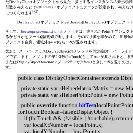
たDisplayObjectオブジェクトから見た、参照するインスタンスの矩形領域
引数を与えるとそのRectangleオブジェクトにデータが設定され、与えなけれ
[*2]
につくられます
。
DisplayObjectオブジェクト.getBounds(DisplayObjectオブジェクト,
そして、
Rectangle.containsPoint()
メソッド
は、渡されたPointオブジェクト
るかどうかをブール(論理)値で返します。その戻り値を確かめて、矩形領
ブジェクト自身、領域外(
false
)なら
null
が返されます。
第2は、スーパークラスDisplayObjectのメソッドを再定義(オーバーライド
ドです。まず、メソッドの第2引数(forTouch)として
true
が渡されると、参
または
DisplayObject.touchable
プロパティが
false
のときに
null
を返すのは
す。
public class DisplayObjectContainer extends Disp
private static var sHelperMatrix:Matrix = new Mat
private static var sHelperPoint:Point = new Point(
public
override
function
hitTest
(localPoint:Point
forTouch:Boolean=false):DisplayObject {
if (forTouch && (!visible || !touchable)) return n
var localX:Number = localPoint.x;
var localY:Number = localPoint.y;