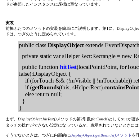
ドが参照したインスタンスに座標は重なっています。
実装
前掲ふたつのメソッドの実装を簡単にご説明します。第1に、DisplayObje
ドは、つぎのように定められています。
public class
DisplayObject
extends EventDispatch
private static var sHelperRect:Rectangle = new Re
public function
hitTest
(localPoint:Point, forTou
false):DisplayObject {
if (forTouch && (!mVisible || !mTouchable)) ret
if (
getBounds
(this, sHelperRect).
containsPoint
else return null;
}
}
まず、
DisplayObject.hitTest()
メソッドの第2引数(forTouch)として
true
が渡
タッチの操作ができない設定になっているか、表示されていないときには
そうでないときは、つぎに内部的に
DisplayObject.getBounds()
メソッド
を