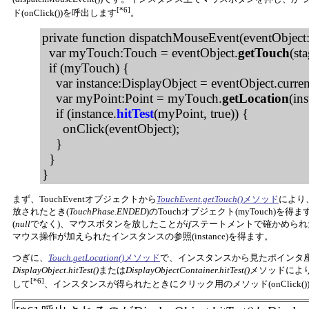
[*6]
ド(onClick())を呼出します
。
private function dispatchMouseEvent(eventObject
var myTouch:Touch = eventObject.
getTouch
(st
if (myTouch) {
var instance:DisplayObject = eventObject.curren
var myPoint:Point = myTouch.
getLocation
(ins
if (instance.
hitTest
(myPoint, true)) {
onClick(eventObject);
}
}
}
まず、TouchEventオブジェクトから
TouchEvent.getTouch()
メソッド
により
放されたとき(
TouchPhase.ENDED
)のTouchオブジェクト(myTouch)を
(
null
でなく)、マウスボタンを放したことが
if
ステートメントで確かめられ
マウス操作が加えられたインスタンスの参照(instance)を得ます。
つぎに、
Touch.getLocation()
メソッド
で、インスタンスから見たポインタ座標
DisplayObject.hitTest()
または
DisplayObjectContainer.hitTest()
メソッドによ
[*6]
して
、インスタンスが得られたときにクリック用のメソッド(onClick(