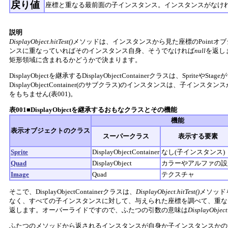
戻り値
座標と重なる最前面の子インスタンス。インスタンスがなけ
説明
DisplayObject.hitTest()
メソッドは、インスタンスから見た座標のPointオ
ンスに重なっていればそのインスタンス自身、そうでなければ
null
を返し
矩形領域に含まれるかどうかで決まります。
DisplayObjectを継承するDisplayObjectContainerクラスは、Sprit
DisplayObjectContainer(のサブクラス)のインスタンスは、子イ
をもちません(表001)。
表001■DisplayObjectを継承するおもなクラスとその機能
機能
表示オブジェクトのクラス
スーパークラス
表示する要素
Sprite
DisplayObjectContainer
なし(子インスタンス)
Quad
DisplayObject
カラーやアルファの設
Image
Quad
テクスチャ
そこで、DisplayObjectContainerクラスは、
DisplayObject.hitTest()
メソッド
なく、すべての子インスタンスに対して、与えられた座標を調べて、重な
返します。オーバーライドですので、ふたつの引数の意味は
DisplayObject.
ふたつのメソッドから返されるインスタンスが自身か子インスタンスかの