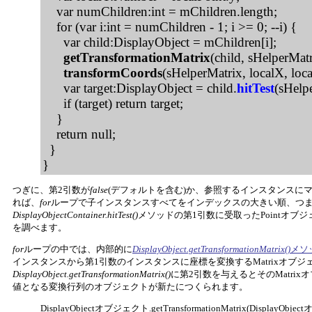
var numChildren:int = mChildren.length;
for (var i:int = numChildren - 1; i >= 0; --i) {
var child:DisplayObject = mChildren[i];
getTransformationMatrix
(child, sHelperMatr
transformCoords
(sHelperMatrix, localX, loca
var target:DisplayObject = child.
hitTest
(sHelp
if (target) return target;
}
return null;
}
}
つぎに、第2引数が
false
(デフォルトを含む)か、参照するインスタンスに
れば、
for
ループで子インスタンスすべてをインデックスの大きい順、つ
DisplayObjectContainer.hitTest()
メソッドの第1引数に受取ったPointオブジェクト
を調べます。
for
ループの中では、内部的に
DisplayObject.getTransformationMatrix()
メソ
インスタンスから第1引数のインスタンスに座標を変換するMatrixオブ
DisplayObject.getTransformationMatrix()
に第2引数を与えるとそのMatri
値となる変換行列のオブジェクトが新たにつくられます。
DisplayObjectオブジェクト.getTransformationMatrix(DisplayO