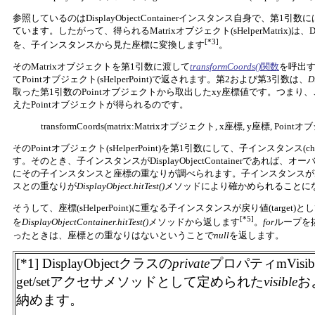
参照しているのはDisplayObjectContainerインスタンス自身で、第1引
ています。したがって、得られるMatrixオブジェクト(sHelperMatrix)は、Disp
[*3]
を、子インスタンスから見た座標に変換します
。
そのMatrixオブジェクトを第1引数に渡して
transformCoords()
関数
を呼出す
てPointオブジェクト(sHelperPoint)で返されます。第2および第3引数は、
D
取った第1引数のPointオブジェクトから取出したxy座標値です。つま
えたPointオブジェクトが得られるのです。
transformCoords(matrix:Matrixオブジェクト, x座標, y座標, Poin
そのPointオブジェクト(sHelperPoint)を第1引数にして、子インスタンス(ch
す。そのとき、子インスタンスがDisplayObjectContainerであれ
にその子インスタンスと座標の重なりが調べられます。子インスタンスがDisp
スとの重なりが
DisplayObject.hitTest()
メソッドにより確かめられることに
そうして、座標(sHelperPoint)に重なる子インスタンスが戻り値(targ
[*5]
を
DisplayObjectContainer.hitTest()
メソッドから返します
。
for
ループを
ったときは、座標との重なりはないということで
null
を返します。
[*1] DisplayObjectクラスの
private
プロパティmVisib
get/setアクセサメソッドとして定められた
visible
お
納めます。