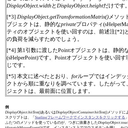
DisplayObject.width
と
DisplayObject.height
だけです
[*3]
DisplayObject.getTransformationMatrix()
メソッド
ブジェクトは、静的な
private
プロパティ(sHelper
ティのオブジェクトを使い回すのは、前述注[*2
の負荷を減らすためでしょう。
[*4] 第1引数に渡したPointオブジェクトは、静的
(sHelperPoint)です。Pointオブジェクトを使い回
じです。
[*5] 本文に述べたとおり、
for
ループではインデッ
クトから順に重なりを調べています。したがって
ジェクトは、最前面に位置します。
例
DisplayObject.hitTest()
あるいは
DisplayObjectContainer.hitTest()
メソッドに
スクリプトは、「
Starlingフレームワークでインスタンスをクリックする
ふたつのメソッドを使っているのが、つぎに抜書きした
DisplayObject.tou
(dispatchMouseEvent())です。インスタンス上でマウスボタンを