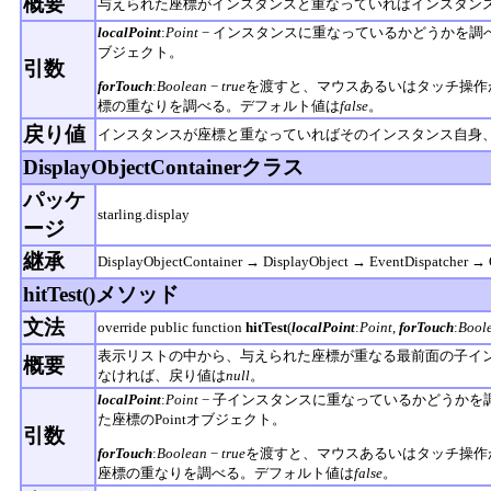
概要
与えられた座標がインスタンスと重なっていればインスタン
localPoint
:
Point
− インスタンスに重なっているかどうかを調べ
ブジェクト。
引数
forTouch
:
Boolean
−
true
を渡すと、マウスあるいはタッチ操作
標の重なりを調べる。デフォルト値は
false
。
戻り値
インスタンスが座標と重なっていればそのインスタンス自身
DisplayObjectContainerクラス
パッケ
starling.display
ージ
継承
DisplayObjectContainer → DisplayObject → EventDispatcher → 
hitTest()メソッド
文法
override public function
hitTest
(
localPoint
:
Point
,
forTouch
:
Bool
表示リストの中から、与えられた座標が重なる最前面の子イ
概要
なければ、戻り値は
null
。
localPoint
:
Point
− 子インスタンスに重なっているかどうかを
た座標のPointオブジェクト。
引数
forTouch
:
Boolean
−
true
を渡すと、マウスあるいはタッチ操作
座標の重なりを調べる。デフォルト値は
false
。