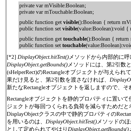
private var mVisible:Boolean;
private var mTouchable:Boolean;
public function get
visible
():Boolean { return mVi
public function set
visible
(value:Boolean):void { 
public function get
touchable
():Boolean { return
public function set
touchable
(value:Boolean):voi
[*2]
DisplayObject.hitTest()
メソッドから内部的に呼
DisplayObject.getBounds()
メソッドには、第2引数
(sHelperRect)のRectangleオブジェクトが
果だけ見ると、第2引数を渡さなければ、
DisplayO
新たなRectangleオブジェクトを返しますので
Rectangleオブジェクトを静的プロパティに置いて使
ジェクトが毎回つくられる負荷を減らすためだと
DisplayObjectクラスの中で静的プロパティのRectang
を用いるのは、
DisplayObject.hitTest()
メソッドのほか
として定められてやはり
DisplayObject.getBounds()