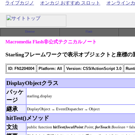
ライブカジノ
オンカジ おすすめ スロット
オンライン
Macromedia Flash非公式テクニカルノート
Starlingフレームワークで表示オブジェクトと座標
ID: FN1204004
Platform: All
Version: CS5/ActionScript 3.0
Runt
DisplayObjectクラス
パッケ
starling.display
ージ
継承
DisplayObject → EventDispatcher → Object
hitTest()メソッド
文法
public function
hitTest
(
localPoint
:
Point
,
forTouch
:
Boolean
= fals