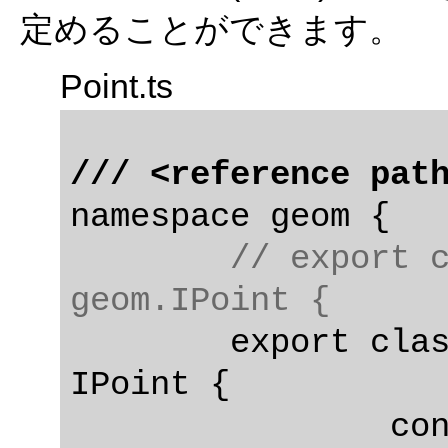
定めることができます。
Point.ts
/// <reference pat
namespace geom {

// export c
geom.IPoint {
	export class Point implements 
IPoint {

		constructor(public x: 