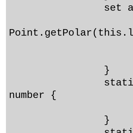
		set angle(angle: number) {

			var point: IPoint
Point.getPolar(this.l
			this.x = point.
			this.y = point.
		}

		static get RAD_TO_DEG(): 
number {

			return 180 / Math.
		}

		static polar(length: number, 