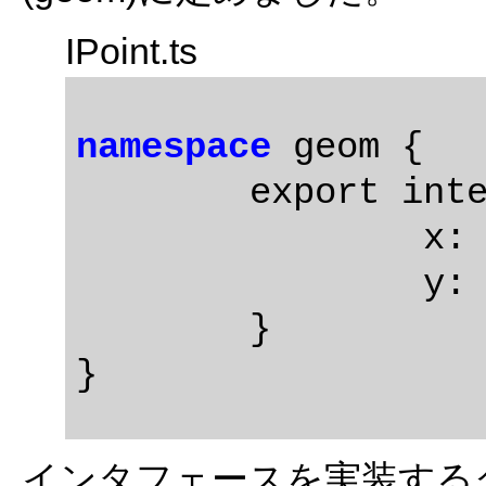
IPoint.ts
namespace
 geom {

	export interface IPoint {

		x: number;

		y: number;

	}	

インタフェースを実装するクラ