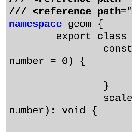
/// <reference path
=
namespace
 geom {

	export class Vector extends Point {

		constructor(x: number = 0, y: 
number = 0) {

			super(x, y
		}

		scale(scaleX: number, scaleY?: 
number): void {

			this.x *= scale