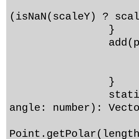
			this.y *
(isNaN(scaleY) ? scal
		}

		add(point: IPoint): void {

			this.x += point.
			this.y += point.
		}

		static polar(length: number, 
angle: number): Vecto
			var point: IPoint
Point.getPolar(length