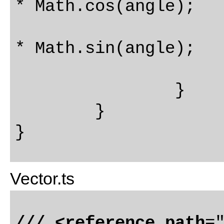
* Math.cos(angle);

			var y: number = len
* Math.sin(angle);

			return {x: x, y: 
		}

	}

Vector.ts
/// <reference path
=