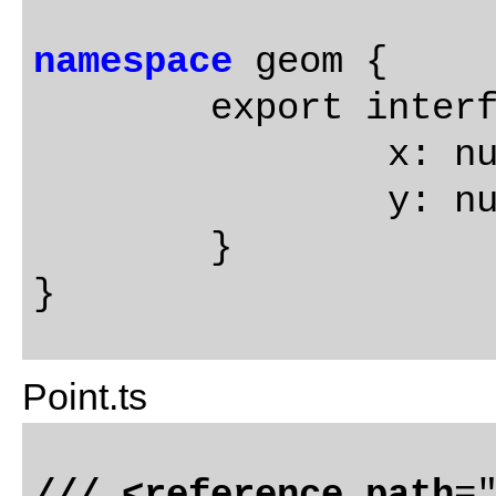
namespace
 geom {

	export interface IPoint {

		x: number;

		y: number;

	}	

Point.ts
/// <reference path
=