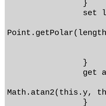
		}

		set length(length: number) {

			var point: IPoint
Point.getPolar(length
			this.x = point.
			this.y = point.
		}

		get angle(): number {

			retur
Math.atan2(this.y, th
		}
