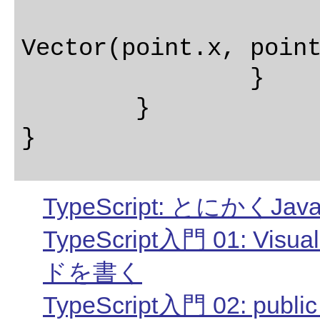
			return ne
Vector(point.x, point
		}

	}	

TypeScript: とにかく
TypeScript入門 01: Visu
ドを書く
TypeScript入門 02: publi