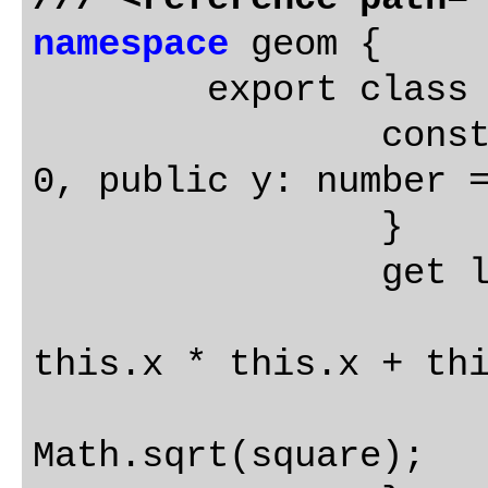
namespace
 geom {

	export class Point implements IPoint {

		constructor(public x: number = 
0, public y: number =
		}

		get length(): number {

			var square: numbe
this.x * this.x + thi
			retur
Math.sqrt(square);
