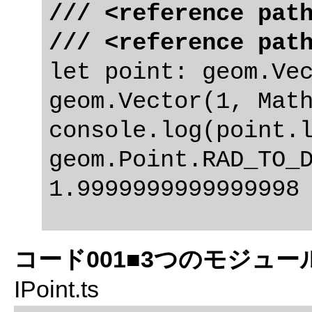
/// <reference pat
/// <reference pat
let point: geom.Vec
geom.Vector(1, Math
console.log(point.l
geom.Point.RAD_TO_D
コード001■3つのモジュ
IPoint.ts