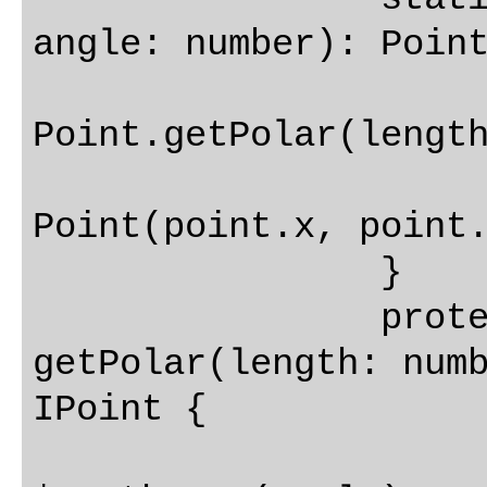
angle: number): Point
			var point: IPoint
Point.getPolar(length
			return ne
Point(point.x, point.
		}

		protected static 
getPolar(length: numb
IPoint {

			var x: number = len