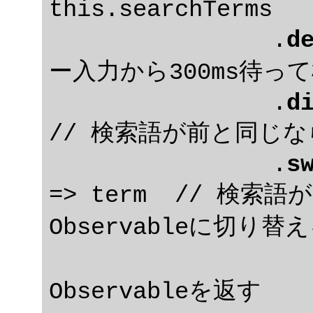
this.searchTerms

		.
d
ー入力から300ms待っ
		.
d
// 検索語が前と同じな
		.
s
=> term  // 検
Observableに切り替え
			// http
Observableを返す
