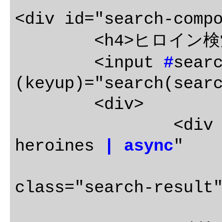
<div id="search-compo
	<h4>ヒロイン検索</h4>

	<input 
#
searc
(keyup)="search(searc
	<div>

		<div
heroines 
| async
"

			(click)="gotoDetail(heroi
class="search-result"
			{{heroine.name