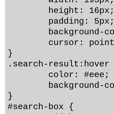
	width: 195px;

	height: 16px;

	padding: 5px;

	background-color: white;

	cursor: pointer;

}

.search-result:hover 
	color: #eee;

	background-color: #607D8B;

}

#search-box {
