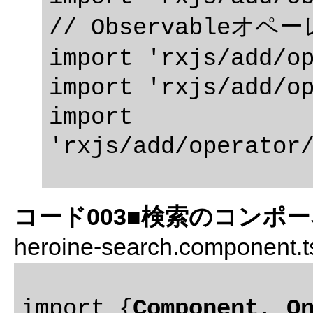
// Observableオペー
import 'rxjs/add/op
import 'rxjs/add/op
import 
コード003■検索のコンポ
heroine-search.component.t
import {
Component
, 
O