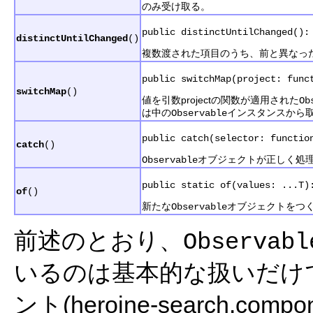
のみ受け取る。
public distinctUntilChanged():
distinctUntilChanged
()
複数渡された項目のうち、前と異なっ
public switchMap(project: func
switchMap
()
値を引数projectの関数が適用された
Ob
は中の
インスタンスから
Observable
public catch(selector: functio
catch
()
オブジェクトが正しく処理で
Observable
public static of(values: ...T)
of
()
新たな
オブジェクトをつく
Observable
前述のとおり、
Observabl
いるのは基本的な扱いだけ
ント(heroine-search.c