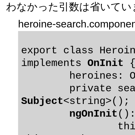
わなかった引数は省いてい
heroine-search.componen
export class Heroin
implements 
OnInit
 {
	heroines: Observable<Heroine[]>;

Subject
<string>();

ngOnInit
():
		this.heroines = 