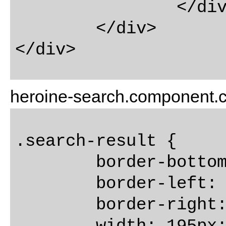
		</div>

	</div>

heroine-search.component.
.search-result {

	border-bottom: 1px solid gray;

	border-left: 1px solid gray;

	border-right: 1px solid gray;
