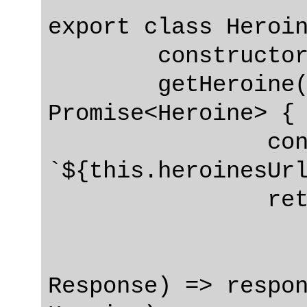
export class Heroin
	constructor(private http: Http) {}

	getHeroine(id: number): 
Promise<Heroine> {

		const url: string = 
`${this.heroinesUrl
		r
			.then((respo
Response) => respon