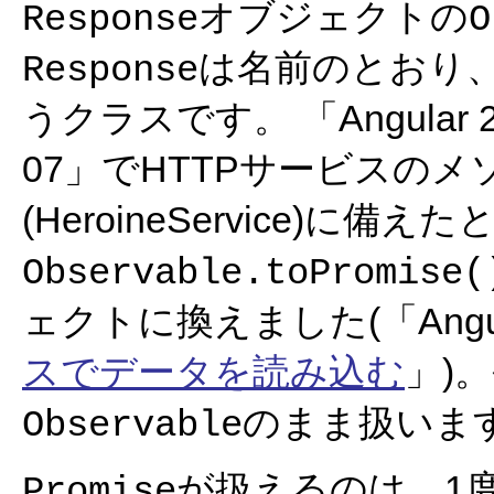
オブジェクトの
Response
O
は名前のとおり
Response
うクラスです。 「Angular 2
07」でHTTPサービスの
(HeroineService)に備え
Observable.toPromise(
ェクトに換えました(「Angula
スでデータを読み込む
」)
のまま扱いま
Observable
が扱えるのは、1
Promise