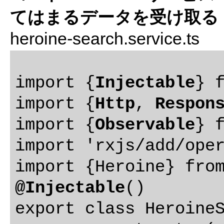
てはまるデータを受け取る
heroine-search.service.ts
import {
Injectable
} f
import {
Http
, 
Respon
import {
Observable
} f
import 'rxjs/add/oper
@Injectable
()

export class HeroineS