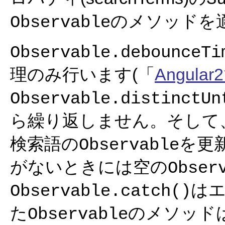
のメソッドを
Observable
Observable.debounceTi
理のみ行います(「
Angula
Observable.distinctUn
ら繰り返しません。そして
検索語の
を更
Observable
がないときには空の
Obser
は
Observable.catch()
た
のメソッドは
Observable