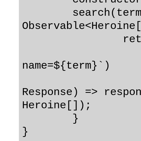
	search(term: string): 
Observable<Heroine[
		return this.http

name=${term}`)

Response) => respon
Heroine[]);

	}
