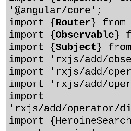
'@angular/core';

import {
Router
} from 
import {
Observable
} f
import {
Subject
} from
import 'rxjs/add/obse
import 'rxjs/add/oper
import 'rxjs/add/oper
import 
'rxjs/add/operator/di
import {HeroineSearc