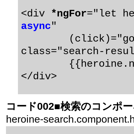
<div 
*ngFor
="let h
async
"

	(click)="gotoDetail(heroine)" 
class="search-resul
	{{heroine.name}}

コード002■検索のコンポ
heroine-search.component.h