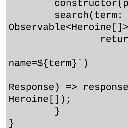
	constructor(private http: Http) {}

	search(term: string): 
Observable<Heroine[]>
		return this.http

name=${term}`)

Response) => response
Heroine[]);

	}
