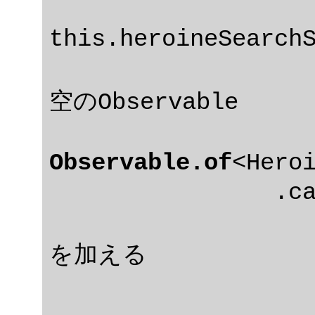
			
this.heroineSearchS
			// 検索語がな
空のObservable

Observable.of
<Heroi
		.catch(error => {

			// 実際のエラ
を加える

			console.log(err