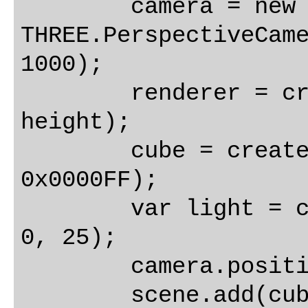
	camera = new 
THREE.PerspectiveCame
1000);

	renderer = createRenderer(width, 
height);

	cube = createCube(side, side, side, 
0x0000FF);

	var light = createLight(0xFFFFFF, 10, 
0, 25);

	camera.position.z = 100;

	scene.add(cube);
