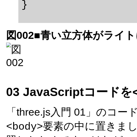
図002■青い立方体がライ
03 JavaScriptコード
「three.js入門 01」のコー
要素の中に置きま
<body>