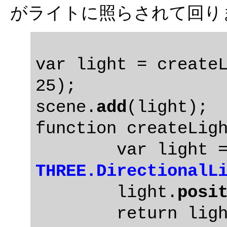
がライトに照らされて回ります
var light = createL
25);

scene.
add
(light);

function createLigh
THREE.DirectionalL
	light.
posi
	return light;
