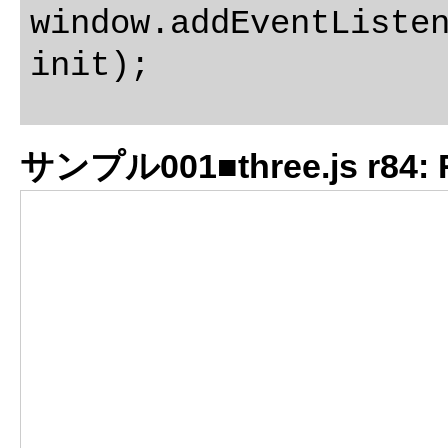
window.addEventListen
サンプル001■three.js r84: Ro