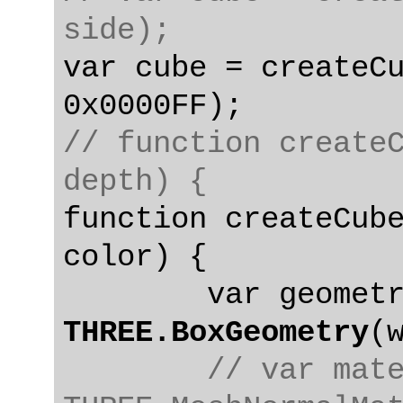
side);
var cube = createCu
// function createC
depth) {
function createCube
color) {

THREE.BoxGeometry
(
// var mate