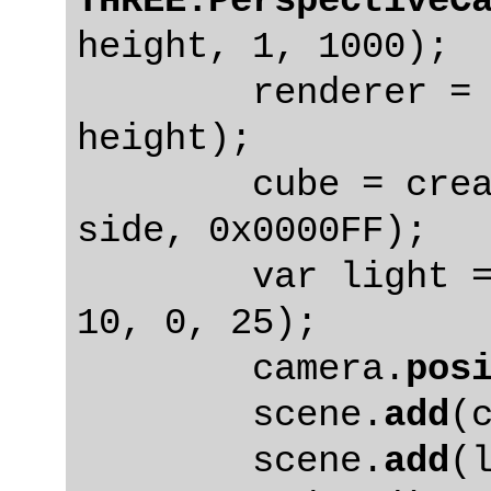
THREE.PerspectiveC
height, 1, 1000);

	renderer = createRenderer(width, 
height);

	cube = createCube(side, side, 
side, 0x0000FF);

	var light = createLight(0xFFFFFF, 
10, 0, 25);

	camera.
pos
	scene.
add
(c
	scene.
add
(l