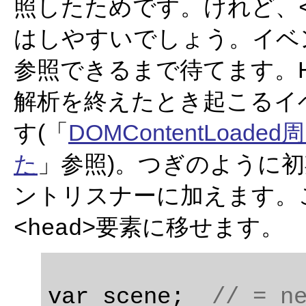
照したためです。けれど、
はしやすいでしょう。イベ
参照できるまで待てます。
解析を終えたとき起こるイ
す(「
DOMContentLo
た
」参照)。つぎのように初期化
ントリスナーに加えます。これで
要素に移せます。
<head>
var scene;  
// = n