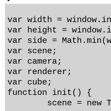
var width = window.in
var height = window.i
var side = Math.min(w
var scene;

var camera;

var renderer;

var cube;

function init() {

	scene = new THREE.Scene();
