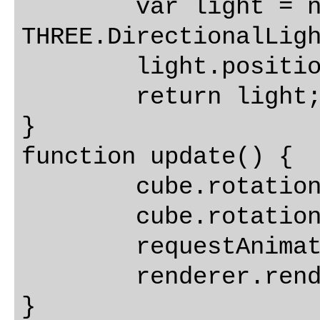
	var light = new 
THREE.DirectionalLigh
	light.position.set(x, y, z);

	return light;

}

function update() {

	cube.rotation.x += 0.01;

	cube.rotation.y += 0.01;

	requestAnimationFrame(update);

	renderer.render(scene, camera);

}
