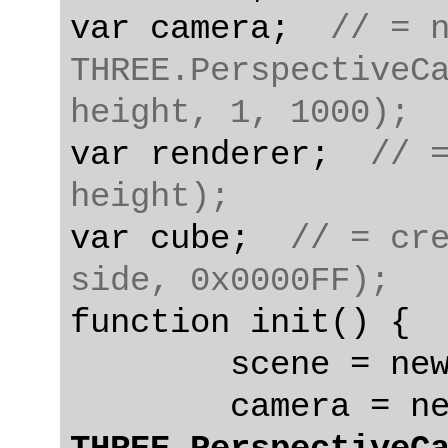
var camera;  
// = n
THREE.PerspectiveCa
height, 1, 1000);
var renderer;  
// =
height);
var cube;  
// = cre
side, 0x0000FF);
function init() {

	scene = ne