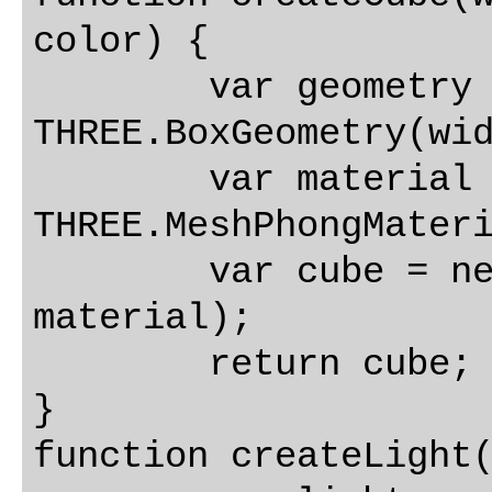
color) {

	var geometry = new 
THREE.BoxGeometry(wid
	var material = new 
THREE.MeshPhongMateri
	var cube = new THREE.Mesh(geometry, 
material);

	return cube;

}

function createLight(