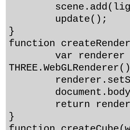
	scene.add(light);

	update();

}

function createRender
	var renderer = new 
THREE.WebGLRenderer()
	renderer.setSize(width, height);

	document.body.appendChild(renderer.domElement);

	return renderer;

}

function createCube(w