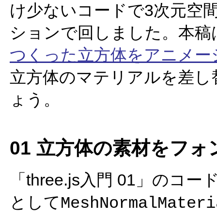
け少ないコードで3次元空
ションで回しました。本稿は
つくった立方体をアニメー
立方体のマテリアルを差し
ょう。
01 立方体の素材をフ
「three.js入門 01」の
として
MeshNormalMateri