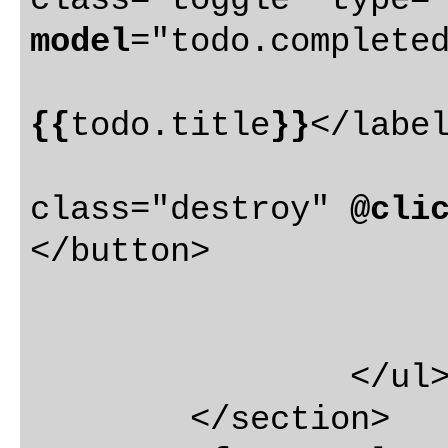
model
="todo.completed
{{
todo.title
}}
</label
					<
class="destroy" 
@cli
</button>

				</d
			</li
		</ul>

	</section>
