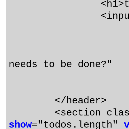
		<h1>todos</h1>

		<input class="new-todo"

			autofocu
			autocomplete="of
			placeholder="Wh
needs to be done?"

	</header>

	<section cla
show
="todos.length" 