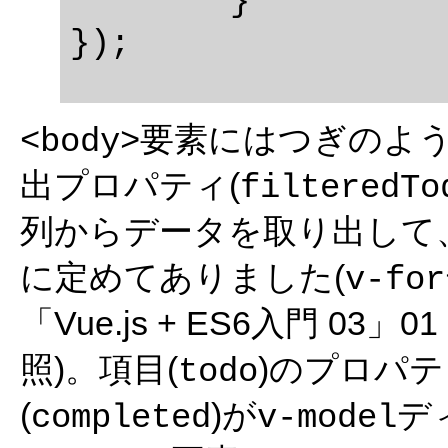
	}

要素にはつぎのよ
<body>
出プロパティ(
filteredTo
列からデータを取り出して
に定めてありました(
v-for
「Vue.js + ES6入門 03」0
照)。項目(
)のプロパ
todo
(
)が
デ
completed
v-model