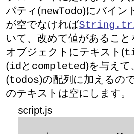
パティ(
)にバイン
newTodo
が空でなければ
String.tr
いて、改めて値があること
オブジェクトにテキスト(
t
(
と
)を与え
id
completed
(
)の配列に加えるので
todos
のテキストは空にします。
script.js