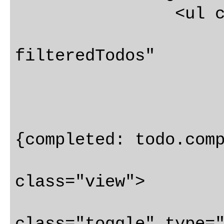
		<ul class="todo-list">

filteredTodos"

				class="
{completed: todo.comp
				<
class="view">

					<
class="toggle" type=