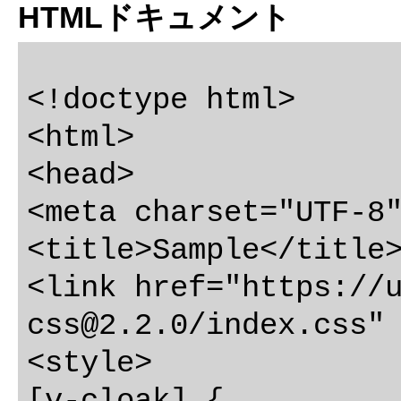
HTMLドキュメント
<!doctype html>

<html>

<head>

<meta charset="UTF-8"
<title>Sample</title>
<link href="https://
css@2.2.0
/index.css" 
<style>

[v-cloak] {
