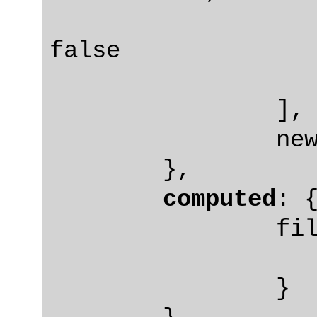
				comp
false

			
		],

		newTodo: ''

	},

computed
: {
		filteredTodos() {

			return this.to
		}
