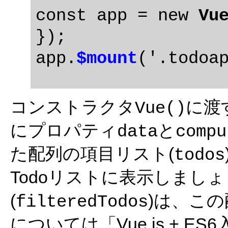
const app = new 
Vu
});

app.
$mount
コンストラクタ
に渡
Vue()
にプロパティ
と
data
compu
た配列の項目リスト(
todos
Todoリストに表示しまし
(
)は、こ
filteredTodos
については「Vue.js + ES6