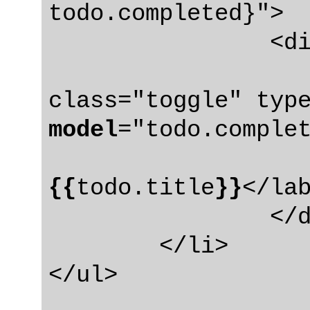
todo.completed}">

		<div class="view">

			<inp
class="toggle" typ
model
="todo.complet
{{
todo.title
}}
</lab
		</div>

	</li>
