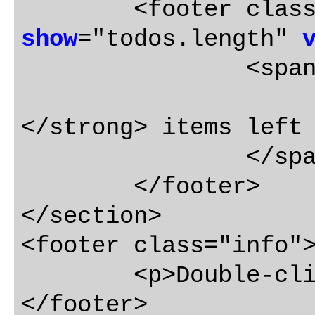
	<footer clas
show
="todos.length" 
		<span class="todo-count">

</strong> items left

		</span>

	</footer>

</section>

<footer class="info">
	<p>Double-click to edit a todo</p>

</footer>
