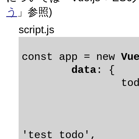
う
」参照)
script.js
const app = new 
Vu
data
: {

		todos: [

			
				id
				ti
'test todo',
