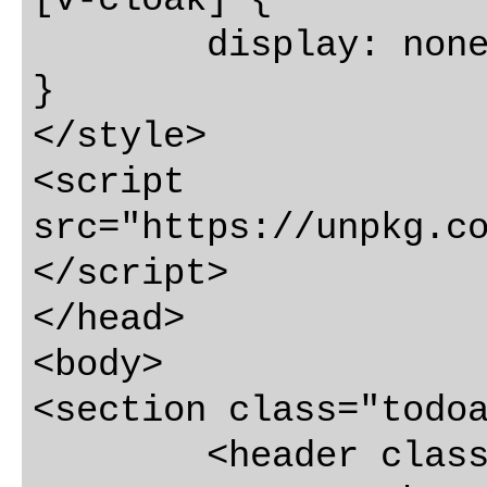
	display: none;

}

</style>

<script 
src="https://unpkg.c
</script>

</head>

<body>

<section class="todoa
	<header class="header">
