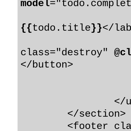
model
="todo.complet
{{
todo.title
}}
</lab
					<
class="destroy" 
@c
</button>

				</
			</li
		</ul>

	</section>

	<footer cl