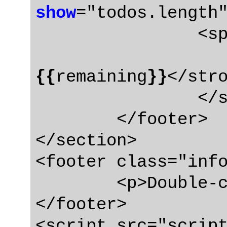
show
="todos.length
		<span class="todo-count">

{{
remaining
}}
</stro
		</span>

	</footer>

</section>

<footer class="info
	<p>Double-click to edit a todo</p>

</footer>
