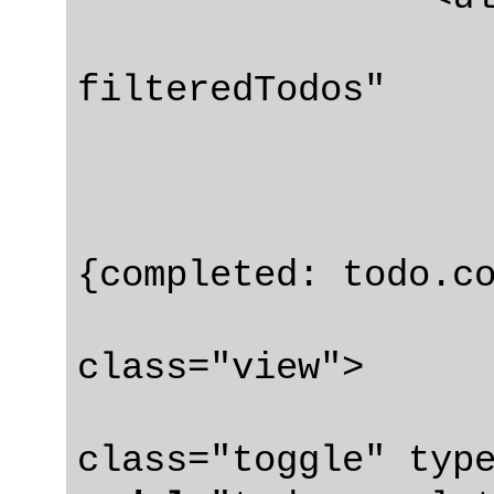
filteredTodos"

				class=
{completed: todo.co
				<
class="view">

					
class="toggle" typ