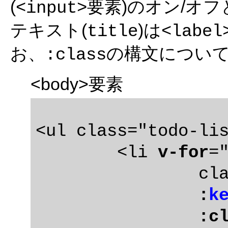
(
要素)のオン/オ
<input>
テキスト(
)は
title
<label
お、
の構文につい
:class
<body>要素
<ul class="todo-lis
	<li 
v-for
=
		class="todo"

:
k
:c