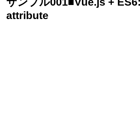
サンプル001■Vue.js + ES6: p
attribute