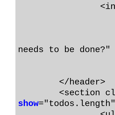
		<input class="new-todo"

			autofoc
			autocomplete="
			placeholder="
needs to be done?"

	</header>

	<section c
show
="todos.length
		<ul class="todo-list">
