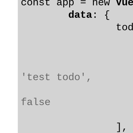
const app = new 
Vu
data
: {

		todos: [

				id
				ti
'test todo',

				comp
false

		],
