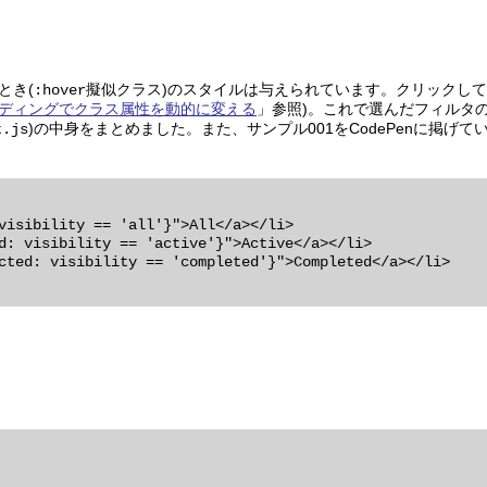
とき(
擬似クラス)のスタイルは与えられています。クリックし
:hover
ディングでクラス属性を動的に変える
」参照)。これで選んだフィルタの
)の中身をまとめました。また、サンプル001をCodePenに掲げて
t.js
visibility == 'all'}">All</a></li>

d: visibility == 'active'}">Active</a></li>

cted: visibility == 'completed'}">Completed</a></li>
