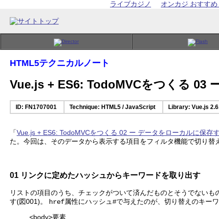
ライブカジノ
オンカジ おすすめ
HTML5テクニカルノート
Vue.js + ES6: TodoMVCをつ
ID: FN1707001
Technique: HTML5 / JavaScript
Library: Vue.js 2.6
「
Vue.js + ES6: TodoMVCをつくる 02 ー データをローカルに保存
た。今回は、そのデータから表示する項目をフィルタ機能で切り替
01 リンクに定めたハッシュからキーワードを取り出す
リストの項目のうち、チェックがついて済んだものとそうでないも
す(図001)。
属性にハッシュ
で与えたのが、切り替えのキーワ
href
#
<body>要素