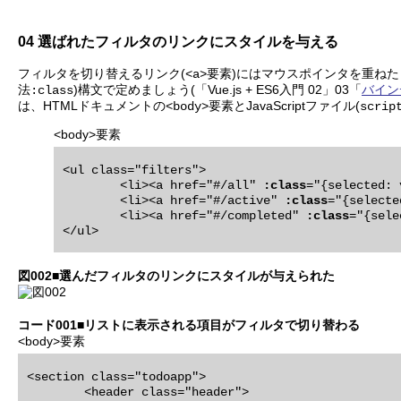
04 選ばれたフィルタのリンクにスタイルを与える
フィルタを切り替えるリンク(
要素)にはマウスポインタを重ねた
<a>
法
)構文で定めましょう(「Vue.js + ES6入門 02」03「
バイン
:class
は、HTMLドキュメントの
要素とJavaScriptファイル(
<body>
scrip
<body>要素
<ul class="filters">

	<li><a href="#/all" 
:class
="{selected: 
	<li><a href="#/active" 
:class
="{selecte
	<li><a href="#/completed" 
:class
="{sele
図002■選んだフィルタのリンクにスタイルが与えられた
コード001■リストに表示される項目がフィルタで切り替わる
<body>要素
<section class="todoapp">

	<header class="header">
