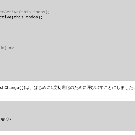
etActive(this.todos);
)は、はじめに1度初期化のために呼び出すことにしました
shChange()
ge);
