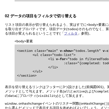
02 データの項目をフィルタで切り替える
リスト項目の表示が切り替えられるよう、実はすでに
要素に
<body>
を取り出すプロパティです。項目データ(
)そのものでなく、算
todos
る項目が変えられるということです(「
フィルタ
」参照)。
<body>要素
<section class="main" 
v-show
="todos.length" 
v-c
	<ul class="todo-list">

		<li 
v-for
="todo in filteredTodos
			:class="{completed: todo.completed}">

		</li>

	</ul>

表示を切り替えるリンクはフッターに3つ設けました(前掲図001)。
メソッドとして与えます。メソッド名(
と
および
all
active
complet
の
にプロパティ(
)として加えます。
data
visibility
イベントのリスナー関数(
window.onhashchange
onHashChange()
から選んだメソッドで表示する項目を改めればよいでしょう。メソ