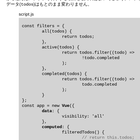
データ(
)はもとのまま変わりません。
todos
script.js
const filters = {

	all(todos) {

		return todos;

	},

	active(todos) {

		return todos.filter((todo) =>

			!todo.completed

		);

	},

	completed(todos) {

		return todos.filter((todo) =>

			todo.completed

		);

	}

};

const app = new 
Vue
({

data
: {

		visibility: 'all'

	},

computed
: {

		filteredTodos() {

// return this.todos;