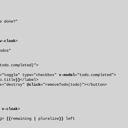
v-cloak
>

dos"

todo.completed}">

lass="toggle" type="checkbox" 
v-model
="todo.completed">

o.title
}}
</label>

lass="destroy" 
@click
="removeTodo(todo)"></button>

 
v-cloak
>

g> 
{{
remaining 
|
 pluralize
}}
 left
