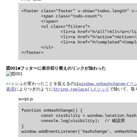
<footer class="footer" v-show="todos.length" v-c
	<span class="todo-count">

	</span>

	<ul class="filters">

		<li><a href="#/all">All</a></li>

		<li><a href="#/active">Active</a></li>

		<li><a href="#/completed">Completed</a></li>

	</ul>

図001■フッターに表示切り替えのリンクが加わった
ハッシュが変わったことを捉えるのは
イベ
window.onhashchange
表現
によりつぎのように
メソッド
で除いて、取
String.replace()
script.js
function onHashChange() {

	const visibility = window.location.hash.replace(/#\/?/, '');

	console.log(visibility);  // 確認用

}
