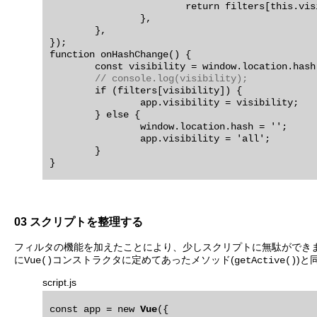
			return filters[this.visibility](this.todos);

		},

	},

});

function onHashChange() {

	const visibility = window.location.hash.replace(/#\/?/, '');

// console.log(visibility);
	if (filters[visibility]) {

		app.visibility = visibility;

	} else {

		window.location.hash = '';

		app.visibility = 'all';

	}

03 スクリプトを整理する
フィルタの機能を加えたことにより、少しスクリプトに無駄ができ
に
コンストラクタに定めてあったメソッド(
)と
Vue()
getActive()
script.js
const app = new 
Vue
({
