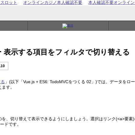
 スロット
オンラインカジノ本人確認不要
本人確認不要オンライン
くる 03 ー 表示する項目をフィルタで切り替える
.10
する
」(以下「Vue.js + ES6: TodoMVCをつくる 02」)では
えます。
のを、切り替えて表示できるようにしましょう。選択はリンク(
要素
<a>
ードです。