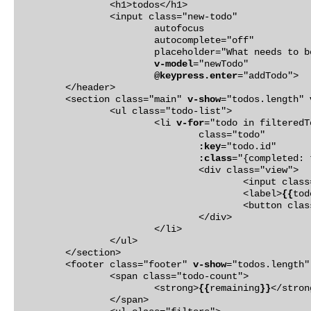
		<h1>todos</h1>

		<input class="new-todo"

			autofocus

			autocomplete="off"

			placeholder="What needs to be done?"

v-model
="newTodo"

@keypress.enter
="addTodo">

	</header>

	<section class="main" 
v-show
="todos.length" 
		<ul class="todo-list">

			<li 
v-for
="todo in filteredTo
				class="todo"

:key
="todo.id"

:class
="{completed: 
				<div class="view">

					<input c
					<label>
{{
tod
					<button c
				</div>

			</li>

		</ul>

	</section>

	<footer class="footer" 
v-show
="todos.length"
		<span class="todo-count">

			<strong>
{{
remaining
}}
</stron
		</span>
