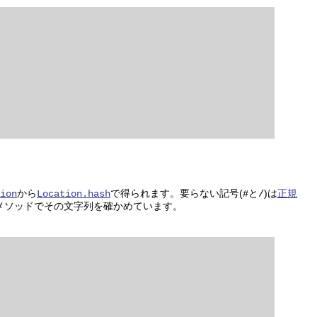
から
で得られます。要らない記号(
と
)は
正規
ion
Location.hash
#
/
メソッドでその文字列を確かめています。