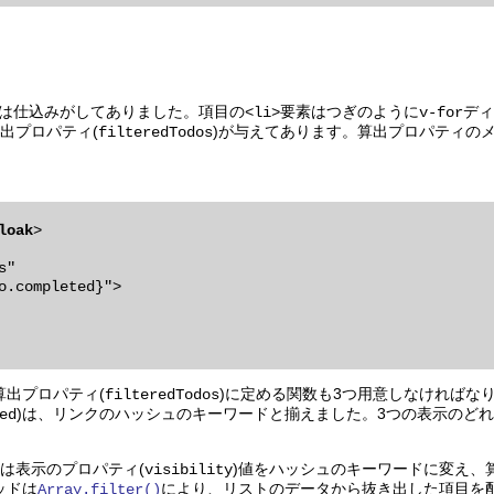
は仕込みがしてありました。項目の
要素はつぎのように
ディ
<li>
v-for
出プロパティ(
)が与えてあります。算出プロパティの
filteredTodos
loak
>

"

算出プロパティ(
)に定める関数も3つ用意しなければな
filteredTodos
)は、リンクのハッシュのキーワードと揃えました。3つの表示のど
ed
)は表示のプロパティ(
)値をハッシュのキーワードに変え、
visibility
ッドは
により、リストのデータから抜き出した項目を
Array.filter()