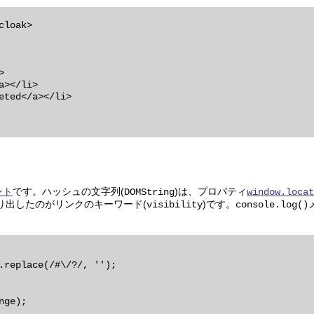
loak>

ント
です。ハッシュの文字列(
)は、プロパティ
DOMString
window.locat
り出したのがリンクのキーワード(
)です。
visibility
console.log()