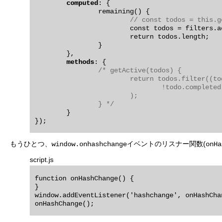
computed
: {

		remaining() {

// const todos = this.g
			const todos = filters.active(this.todos);

			return todos.length;

		}

	},

methods
: {

/* getActive(todos) {

			return todos.filter((todo) =>

				!todo.completed

			);

		} */
	}

もうひとつ、
イベントのリスナー関数(
window.onhashchange
onHa
script.js
function onHashChange() {

}

window.addEventListener('hashchange', onHashChan