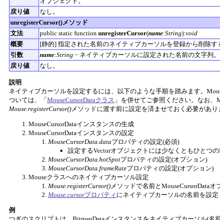
オブジェクト。
戻り値
なし。
unregisterCursor()メソッド
文法
public static function
unregisterCursor
(
name
:
String
):
void
概要
[静的] 指定された名前のネイティブカーソルを登録から削除す
引数
name
:
String
− ネイティブカーソルに設定された名前の文字列。
戻り値
なし。
説明
ネイティブカーソルを設定するには、以下のような手順を踏みます。MouseC
ついては、「
MouseCursorDataクラス
」を併せてご参照ください。なお、Mous
Mouse.registerCursor()
メソッドに渡す前に設定を済ませておく必要があり
MouseCursorDataインスタンスの生成
MouseCursorDataインスタンスの設定
MouseCursorData.data
プロパティの設定(必須)
設定するVectorオブジェクトには少なくともひとつのBi
MouseCursorData.hotSpot
プロパティの設定(オプション)
MouseCursorData.frameRate
プロパティの設定(オプション)
Mouseクラスへのネイティブカーソル設定
Mouse.registerCursor()
メソッドで名前とMouseCursorDat
Mouse.cursor
プロパティ
にネイティブカーソルの名前を設定
例
つぎのスクリプトは、BitmapDataインスタンスをネイティブカーソル(名前"m