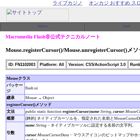
ライブカジノ
オンカジ おすすめ ス
Macromedia Flash非公式テクニカルノート
Mouse.registerCursor()/Mouse.unregisterCursor()
ID: FN1102003
Platform: All
Version: CS5/ActionScript 3.0
Runti
Mouseクラス
パッケー
flash.ui
ジ
継承
Mouse → Object
registerCursor()メソッド
文法
public static function
registerCursor
(
name
:
String
,
cursor
:
MouseC
概要
[静的] ネイティブカーソルを、指定された名前とMouseCurso
name
:
String
− ネイティブカーソルに設定する名前の文字列。
引数
cursor
:
MouseCursorData
− マウスアイコンのビットマップやホ