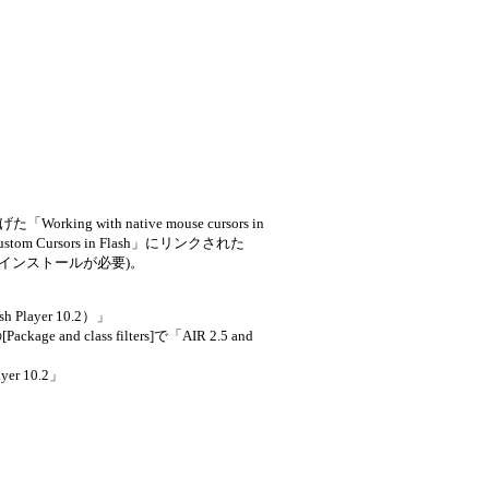
ith native mouse cursors in
e Custom Cursors in Flash」にリンクされた
0.2のインストールが必要)。
Player 10.2）」
ckage and class filters]で「AIR 2.5 and
ayer 10.2」