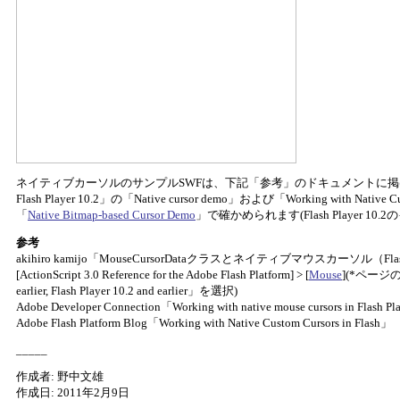
ネイティブカーソルのサンプルSWFは、下記「参考」のドキュメントに掲げた「Working w
Flash Player 10.2」の「Native cursor demo」および「Working with Nativ
「
Native Bitmap-based Cursor Demo
」で確かめられます(Flash Player 1
参考
akihiro kamijo「MouseCursorDataクラスとネイティブマウスカーソル（Flash 
[ActionScript 3.0 Reference for the Adobe Flash Platform] > [
Mouse
](*ページの[Pa
earlier, Flash Player 10.2 and earlier」を選択)
Adobe Developer Connection「Working with native mouse cursors in Flash Pl
Adobe Flash Platform Blog「Working with Native Custom Cursors in Flash」
_____
作成者: 野中文雄
作成日: 2011年2月9日