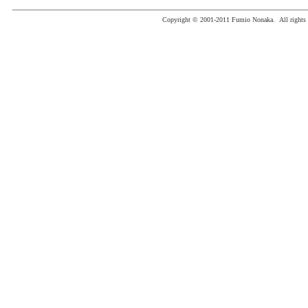
Copyright © 2001-2011 Fumio Nonaka. All rights r