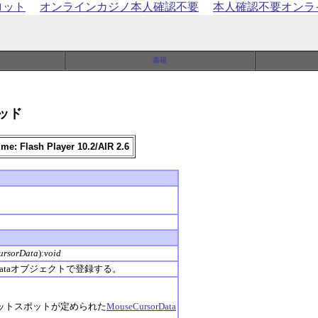
ロット
オンラインカジノ本人確認不要
本人確認不要オンラ
メソッド
me: Flash Player 10.2/AIR 2.6
ursorData
):
void
rDataオブジェクトで登録する。
ットスポットが定められた
MouseCursorData