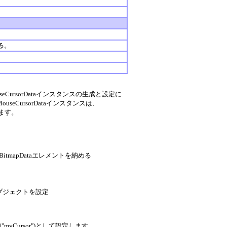
る。
ursorDataインスタンスの生成と設定に
eCursorDataインスタンスは、
ます。
tmapDataエレメントを納める
aオブジェクトを設定
yCursor")として設定します。