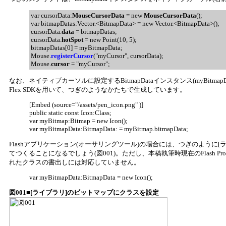
var cursorData:
MouseCursorData
= new
MouseCursorData
();
var bitmapDatas:Vector.<BitmapData> = new Vector.<BitmapData>();
cursorData.
data
= bitmapDatas;
cursorData.
hotSpot
= new Point(10, 5);
bitmapDatas[0] = myBitmapData;
Mouse.
registerCursor
("myCursor", cursorData);
Mouse.
cursor
= "myCursor";
なお、ネイティブカーソルに設定するBitmapDataインスタンス(myBitm
Flex SDKを用いて、つぎのようなかたちで生成しています。
[Embed (source="/assets/pen_icon.png" )]
public static const Icon:Class;
var myBitmap:Bitmap = new Icon();
var myBitmapData:BitmapData: = myBitmap.bitmapData;
Flashアプリケーション(オーサリングツール)の場合には、つぎのように
てつくることになるでしょう(図001)。ただし、本稿執筆時現在のFlash Professiona
れたクラスの書出しには対応していません。
var myBitmapData:BitmapData = new Icon();
図001■[ライブラリ]のビットマップにクラスを設定