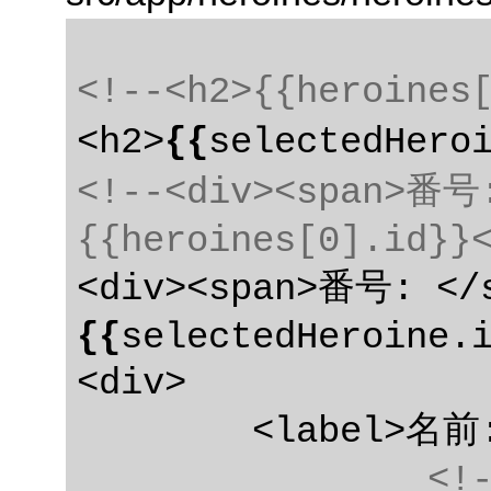
<!--<h2>{{heroine
<h2>
{{
selectedHero
<!--<div><span>番号
{{heroines[0].id}}
<div><span>番号: </
{{
selectedHeroine.
<div>

	<label>名前:

<!-