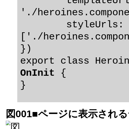
	templateUrl: 
'./heroines.compone
	styleUrls: 
['./heroines.compon
})

OnInit
 {

図001■ページに表示され