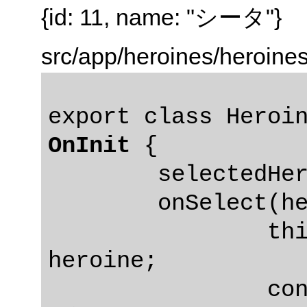
{id: 11, name: "シータ"}
src/app/heroines/heroine
OnInit
 {

	selectedHeroine: Heroine;

	onSelect(heroine: Heroine): void {

		this.selectedHeroine = 
heroine;

		console.log(heroine);  // 