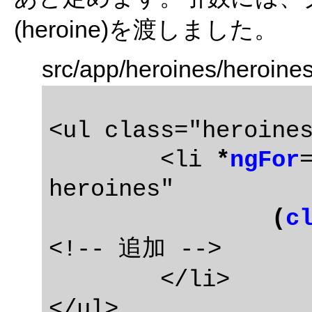
(heroine)を渡しました。
src/app/heroines/heroine
<ul class="heroines
	<li 
*
ngFor
heroines"

(
c
<!-- 追加 -->

	</li>
