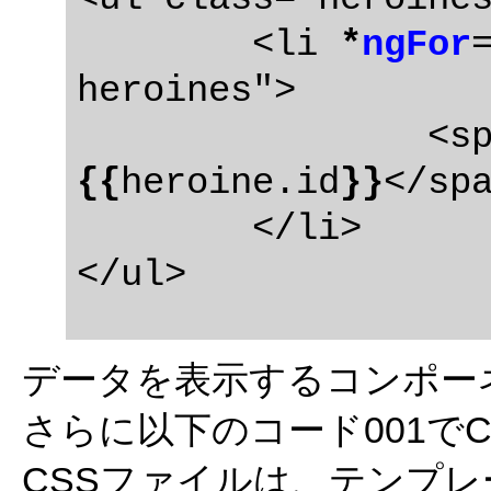
	<li 
*
ngFor
heroines">

		<
{{
heroine.id
}}
</sp
	</li>

データを表示するコンポーネント(h
さらに以下のコード001で
CSSファイルは、テンプレ