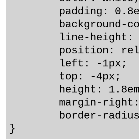
	padding: 0.8em 0.7em 0 0.7em;

	background-color: #607D8B;

	line-height: 1em;

	position: relative;

	left: -1px;

	top: -4px;

	height: 1.8em;

	margin-right: .8em;

	border-radius: 4px 0 0 4px;
