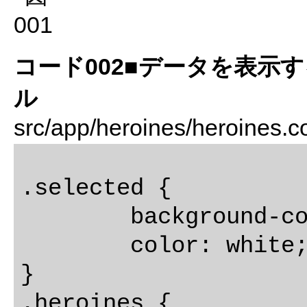
コード002■データを表示
ル
src/app/heroines/heroines.
.selected {

	background-color: #CFD8DC !important;

	color: white;

}

.heroines {
