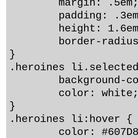
	margin: .5em;

	padding: .3em 0;

	height: 1.6em;

	border-radius: 4px;

}

.heroines li.selected
	background-color: #BBD8DC !important;

	color: white;

}

.heroines li:hover {

	color: #607D8B;
