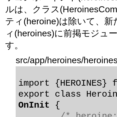
ルは、クラス(HeroinesC
ティ(heroine)は除い
ィ(heroines)に前掲モジ
す。
src/app/heroines/heroine
import {HEROINES} f
OnInit
 {

/* heroine: