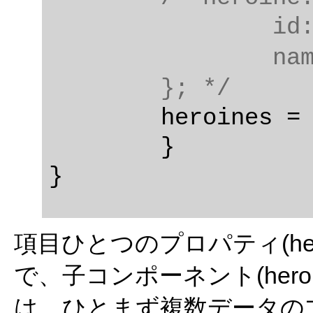
		id: 1,

		name: 'シータ'

	}; */
	heroines = HEROINES;

	}

項目ひとつのプロパティ(he
で、子コンポーネント(heroin
は、ひとまず複数データのプロ