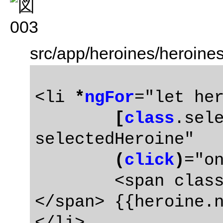
src/app/heroines/heroine
<li 
*
ngFor
="let her
[
class
.sel
selectedHeroine"

(
click
)
="on
	<span class="badge">{{heroine.id}}
</span> {{heroine.n