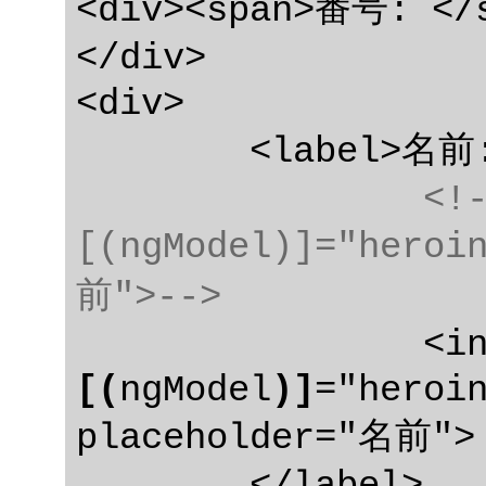
<div><span>番号: </s
</div>

<div>

	<label>名前:

<!-
[(ngModel)]="heroi
前">-->
[(
ngModel
)]
="heroin
placeholder="名前">

	</label>
