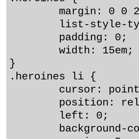
	margin: 0 0 2em 0;

	list-style-type: none;

	padding: 0;

	width: 15em;

}

.heroines li {

	cursor: pointer;

	position: relative;

	left: 0;

	background-color: #EEE;
