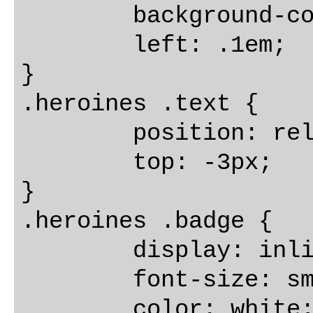
	background-color: #DDD;

	left: .1em;

}

.heroines .text {

	position: relative;

	top: -3px;

}

.heroines .badge {

	display: inline-block;

	font-size: small;

	color: white;
